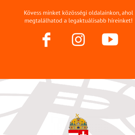
Kövess minket közösségi oldalainkon, ahol
megtalálhatod a legaktuálisabb híreinket!