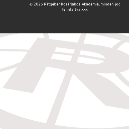
© 2026 Rátgéber Kosárlabda Akadémia, minden jog
fenntartva!xxx