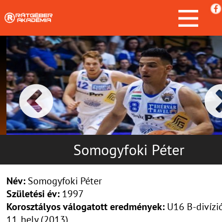
Somogyfoki Péter
Név:
Somogyfoki Péter
Születési év:
1997
Korosztályos válogatott eredmények:
U16 B-divízi
11. hely (2013)