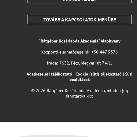
TOVÁBB A KAPCSOLATOK MENÜBE
"Rátgéber Kosárlabda Akadémia" Alapítvány
Központi elérhetőségeink:
+30 447 5376
Iroda:
7632, Pécs, Megyeri út 74/1.
Adatkezelési tájékoztató
|
Cookie (süti) tájékoztató
|
Süti
beállítások
© 2026 Rátgéber Kosárlabda Akadémia, minden jog
fenntartva!xxx