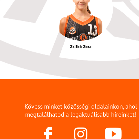
Zsifkó Zora
Kövess minket közösségi oldalainkon, ahol
megtalálhatod a legaktuálisabb híreinket!