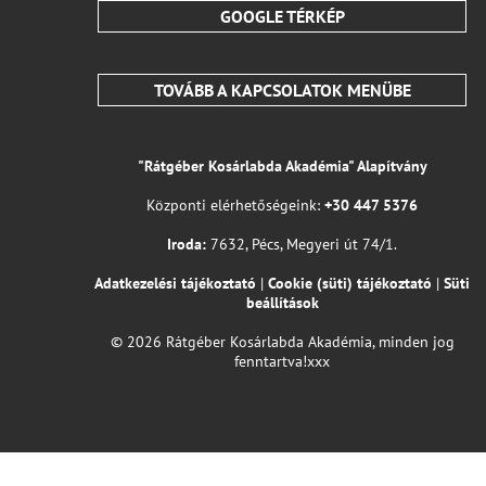
GOOGLE TÉRKÉP
TOVÁBB A KAPCSOLATOK MENÜBE
"Rátgéber Kosárlabda Akadémia" Alapítvány
Központi elérhetőségeink:
+30 447 5376
Iroda:
7632, Pécs, Megyeri út 74/1.
Adatkezelési tájékoztató
|
Cookie (süti) tájékoztató
|
Süti
beállítások
© 2026 Rátgéber Kosárlabda Akadémia, minden jog
fenntartva!xxx