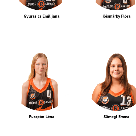
Gyurasics Emilijana
Késmárky Flóra
Puszpán Léna
Sümegi Emma