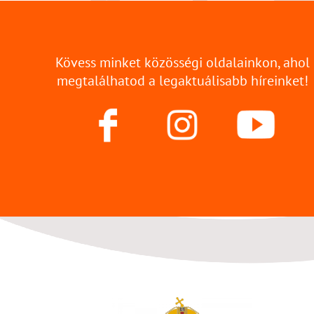
Kövess minket közösségi oldalainkon, ahol
megtalálhatod a legaktuálisabb híreinket!