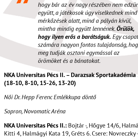
hogy bár az év nagy részében nem edzü
együtt, a játékosok úgy viselkednek mind
mérkőzések alatt, mind a pályán kívül,
mintha mindig együtt lennének.
Örülök,
hogy ilyen erős a barátságuk.
Egy csapa
számára nagyon fontos tulajdonság, hog
meg tudják osztani egymással az
örömöket és a bánatokat.
NKA Universitas Pécs II. – Darazsak Sportakadémia
(18-10, 8-10, 15-26, 13-20)
Női Dr. Hepp Ferenc Emlékkupa döntő
Sopron, Novomatic Aréna
NKA Universitas Pécs II.:
Bojtár -, Hőgye 14/6, Halm
Kitti 4, Halmágyi Kata 19, Gréts 6. Csere: Novreczky -