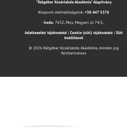
"Rátgéber Kosárlabda Akadémia" Alapítvány
Központi elérhetőségeink:
+30 447 5376
Iroda:
7632, Pécs, Megyeri út 74/1.
Adatkezelési tájékoztató
|
Cookie (süti) tájékoztató
|
Süti
beállítások
© 2026 Rátgéber Kosárlabda Akadémia, minden jog
fenntartva!xxx