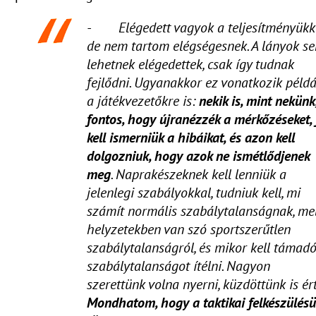
- Elégedett vagyok a teljesítményükke
de nem tartom elégségesnek. A lányok s
lehetnek elégedettek, csak így tudnak
fejlődni. Ugyanakkor ez vonatkozik példá
a játékvezetőkre is:
nekik is, mint nekünk
fontos, hogy újranézzék a mérkőzéseket, 
kell ismerniük a hibáikat, és azon kell
dolgozniuk, hogy azok ne ismétlődjenek
meg
. Naprakészeknek kell lenniük a
jelenlegi szabályokkal, tudniuk kell, mi
számít normális szabálytalanságnak, me
helyzetekben van szó sportszerűtlen
szabálytalanságról, és mikor kell támad
szabálytalanságot ítélni. Nagyon
szerettünk volna nyerni, küzdöttünk is ért
Mondhatom, hogy a taktikai felkészülés