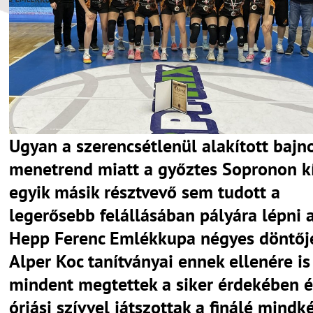
Ugyan a szerencsétlenül alakított bajn
menetrend miatt a győztes Sopronon k
egyik másik résztvevő sem tudott a
legerősebb felállásában pályára lépni a
Hepp Ferenc Emlékkupa négyes döntőj
Alper Koc tanítványai ennek ellenére is
mindent megtettek a siker érdekében é
óriási szívvel játszottak a finálé mindk