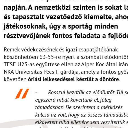
napján. A nemzetközi szinten is sokat l
és tapasztalt vezetőedző kiemelte, aho
játékosoknak, úgy a sportág minden
résztvevőjének fontos feladata a fejlőd
Remek védekezésének és igazi csapatjátékának
köszönhetően 63-55-re nyert a szombati elődöntő
TFSE U23-as együttese ellen az Alper Koc által irán
NKA Universitas Pécs II gárdája, amely a fontos gy
követően
óriási lelkesedéssel készült a döntőre
.
- Rosszul kezdtük az elődöntőt. Túl s
egyszerű hibát követtünk el, főleg
támadásban. De szerintem a mérkőzés
kulcsa az volt, hogy az összes támadásb
elkövetett hiba ellenére sem veszítettük 