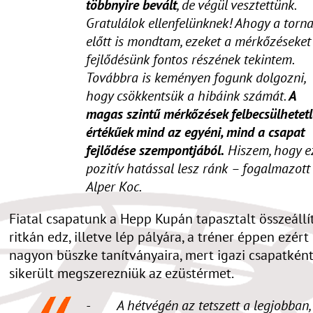
többnyire bevált
, de végül vesztettünk.
Gratulálok ellenfelünknek! Ahogy a torn
előtt is mondtam, ezeket a mérkőzéseket
fejlődésünk fontos részének tekintem.
Továbbra is keményen fogunk dolgozni,
hogy csökkentsük a hibáink számát.
A
magas szintű mérkőzések felbecsülhetet
értékűek mind az egyéni, mind a csapat
fejlődése szempontjából.
Hiszem, hogy e
pozitív hatással lesz ránk – fogalmazott
Alper Koc.
Fiatal csapatunk a Hepp Kupán tapasztalt összeáll
ritkán edz, illetve lép pályára, a tréner éppen ezért
nagyon büszke tanítványaira, mert igazi csapatkén
sikerült megszerezniük az ezüstérmet.
- A hétvégén az tetszett a legjobban,