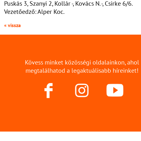
Puskás 3, Szanyi 2, Kollár -, Kovács N. -, Csirke 6/6.
Vezetőedző: Alper Koc.
« vissza
Kövess minket közösségi oldalainkon, ahol
megtalálhatod a legaktuálisabb híreinket!