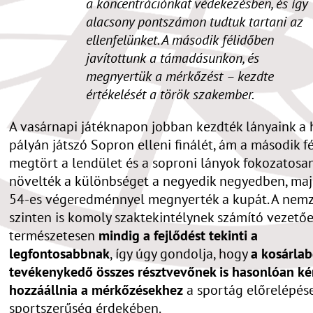
a koncentrációnkat védekezésben, és így
alacsony pontszámon tudtuk tartani az
ellenfelünket. A második félidőben
javítottunk a támadásunkon, és
megnyertük a mérkőzést – kezdte
értékelését a török szakember.
A vasárnapi játéknapon jobban kezdték lányaink a 
pályán játszó Sopron elleni finálét, ám a második f
megtört a lendület és a soproni lányok fokozatosa
növelték a különbséget a negyedik negyedben, maj
54-es végeredménnyel megnyerték a kupát. A nemz
szinten is komoly szaktekintélynek számító vezető
természetesen
mindig a fejlődést tekinti a
legfontosabbnak
, így úgy gondolja, hogy
a kosárla
tevékenykedő összes résztvevőnek is hasonlóan k
hozzáállnia a mérkőzésekhez
a sportág előrelépése
sportszerűség érdekében.