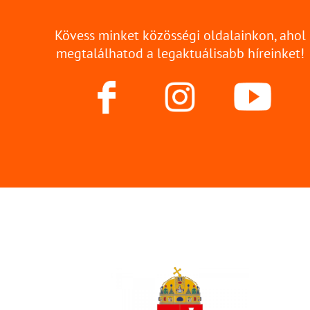
Kövess minket közösségi oldalainkon, ahol
megtalálhatod a legaktuálisabb híreinket!