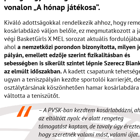
vonalon „A hónap játékosa”.
Kiváló adottságokkal rendelkezik ahhoz, hogy rem
kosárlabdázó váljon belőle, ez megmutatkozott a j
végi BasketGirls X MEL sorozat aktuális fordulójában
ahol
a nemzetközi porondon bizonyította, milyen jó
pályán, emellett edzője szerint fizikalitásban és
sebességben is sikerült szintet lépnie Szerecz Bla
az elmúlt időszakban.
A kadett csapatunk tehetség
ugyan a teniszpályán kezdte sportolói karrierjét, d
osztálytársának köszönhetően hamar kosárlabdára
váltotta a teniszütőt.
– A PVSK-ban kezdtem kosárlabdázni, ah
az eltöltött nyolc év alatt rengeteg
támogatást kaptam, de tavaly úgy érezte
hogy szeretnék valami mást, valami újat.