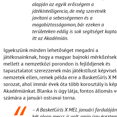
alapján az egyik erősségem a
játékintelligencia, de még szeretnék
javítani a sebességemen és a
magabiztosságomon, bár ezeken a
területeken eddig is sok segítséget kapt
itt az Akadémián.
Igyekszünk minden lehetőséget megadni a
játékosainknak, hogy a magyar bajnoki mérkőzések
mellett a nemzetközi porondon is fejlődjenek és
tapasztalatot szerezzenek más játékstílust képvise
nemzetek ellen, remek példa erre a BasketGirls X 
sorozat, ahol immár évek óta több korosztály is kép
Akadémiánkat. Blanka is úgy látja, fontos állomás v
számára a januári ostravai torna.
– A BasketGirls X MEL januári fordulóján
két olyan meccs is volt, amin úgy éreztem