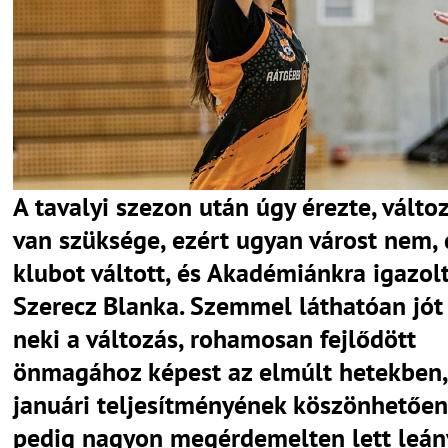
A tavalyi szezon után úgy érezte, válto
van szüksége, ezért ugyan várost nem,
klubot váltott, és Akadémiánkra igazol
Szerecz Blanka. Szemmel láthatóan jót 
neki a változás, rohamosan fejlődött
önmagához képest az elmúlt hetekben,
januári teljesítményének köszönhetően
pedig nagyon megérdemelten lett leán