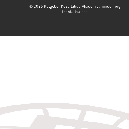
© 2026 Rátgéber Kosárlabda Akadémia, minden jog
fenntartva!xxx