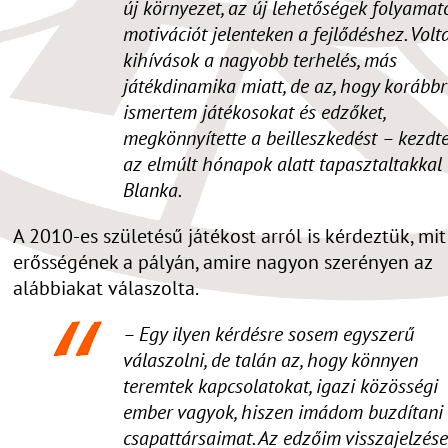
új környezet, az új lehetőségek folyamat
motivációt jelenteken a fejlődéshez. Volt
kihívások a nagyobb terhelés, más
játékdinamika miatt, de az, hogy korábbr
ismertem játékosokat és edzőket,
megkönnyítette a beilleszkedést – kezdt
az elmúlt hónapok alatt tapasztaltakkal
Blanka.
A 2010-es születésű játékost arról is kérdeztük, mit
erősségének a pályán, amire nagyon szerényen az
alábbiakat válaszolta.
– Egy ilyen kérdésre sosem egyszerű
válaszolni, de talán az, hogy könnyen
teremtek kapcsolatokat, igazi közösségi
ember vagyok, hiszen imádom buzdítani
csapattársaimat. Az edzőim visszajelzése