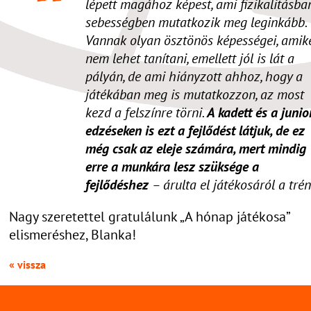
lépett magához képest, ami fizikalitásban
sebességben mutatkozik meg leginkább.
Vannak olyan ösztönös képességei, amik
nem lehet tanítani, emellett jól is lát a
pályán, de ami hiányzott ahhoz, hogy a
játékában meg is mutatkozzon, az most
kezd a felszínre törni.
A kadett és a junio
edzéseken is ezt a fejlődést látjuk, de ez
még csak az eleje számára, mert mindig
erre a munkára lesz szüksége a
fejlődéshez
– árulta el játékosáról a trén
Nagy szeretettel gratulálunk „A hónap játékosa”
elismeréshez, Blanka!
« vissza