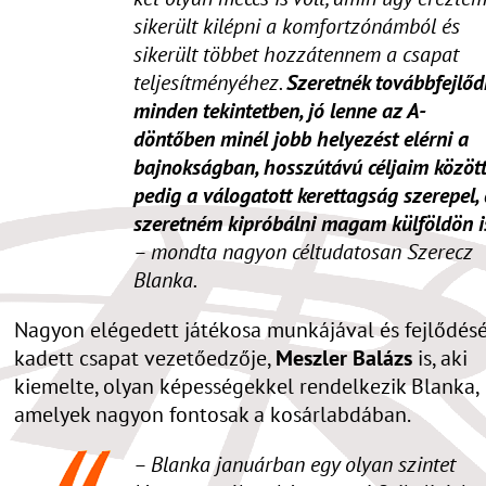
sikerült kilépni a komfortzónámból és
sikerült többet hozzátennem a csapat
teljesítményéhez.
Szeretnék továbbfejlőd
minden tekintetben, jó lenne az A-
döntőben minél jobb helyezést elérni a
bajnokságban, hosszútávú céljaim közöt
pedig a válogatott kerettagság szerepel,
szeretném kipróbálni magam külföldön i
– mondta nagyon céltudatosan Szerecz
Blanka.
Nagyon elégedett játékosa munkájával és fejlődésé
kadett csapat vezetőedzője,
Meszler Balázs
is, aki
kiemelte, olyan képességekkel rendelkezik Blanka,
amelyek nagyon fontosak a kosárlabdában.
– Blanka januárban egy olyan szintet