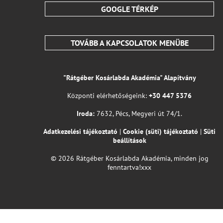
GOOGLE TÉRKÉP
TOVÁBB A KAPCSOLATOK MENÜBE
"Rátgéber Kosárlabda Akadémia" Alapítvány
Központi elérhetőségeink:
+30 447 5376
Iroda:
7632, Pécs, Megyeri út 74/1.
Adatkezelési tájékoztató
|
Cookie (süti) tájékoztató
|
Süti
beállítások
© 2026 Rátgéber Kosárlabda Akadémia, minden jog
fenntartva!xxx