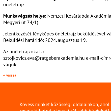
önéletrajz.
Munkavégzés helye:
Nemzeti Kosárlabda Akadémia 
Megyeri út 74/1).
Jelentkezését fényképes önéletrajz beküldésével vá
Beküldési határidő: 2024. augusztus 19.
Az önéletrajzokat a
sztojkovics.eva@ratgeberakademia.hu e-mail-címr
várjuk.
« vissza
Kövess minket közösségi oldalainkon, ahol
megtalálhatod a legaktuálisabb híreinket!