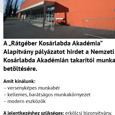
A „Rátgéber Kosárlabda Akadémia”
Alapítvány pályázatot hirdet a Nemzeti
Kosárlabda Akadémián takarítói munk
betöltésére.
Amit kínálunk:
– versenyképes munkabér
– kellemes, barátságos munkakörnyezet
– modern eszközök
A jelentkezéshez szükséges:
erkölcsi bizonyítvány,