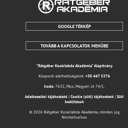
GOOGLE TÉRKÉP
TOVÁBB A KAPCSOLATOK MENÜBE
"Rátgéber Kosárlabda Akadémia" Alapítvány
Központi elérhetőségeink:
+30 447 5376
Iroda:
7632, Pécs, Megyeri út 74/1.
Adatkezelési tájékoztató
|
Cookie (süti) tájékoztató
|
Süti
beállítások
© 2026 Rátgéber Kosárlabda Akadémia, minden jog
fenntartva!xxx