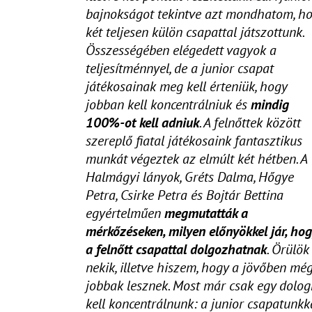
bajnokságot tekintve azt mondhatom, h
két teljesen külön csapattal játszottunk.
Összességében elégedett vagyok a
teljesítménnyel, de a junior csapat
játékosainak meg kell érteniük, hogy
jobban kell koncentrálniuk és
mindig
100%-ot kell adniuk
. A felnőttek között
szereplő fiatal játékosaink fantasztikus
munkát végeztek az elmúlt két hétben. A
Halmágyi lányok, Gréts Dalma, Hőgye
Petra, Csirke Petra és Bojtár Bettina
egyértelműen
megmutatták a
mérkőzéseken, milyen előnyökkel jár, ho
a felnőtt csapattal dolgozhatnak
. Örülök
nekik, illetve hiszem, hogy a jövőben mé
jobbak lesznek. Most már csak egy dolog
kell koncentrálnunk: a junior csapatunkk