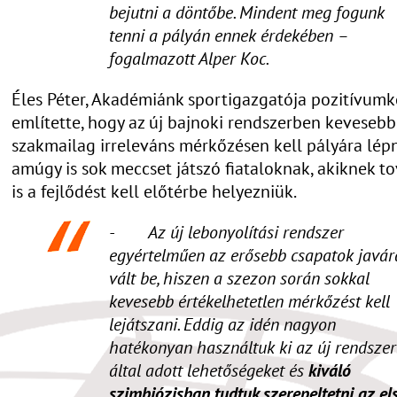
bejutni a döntőbe. Mindent meg fogunk
tenni a pályán ennek érdekében –
fogalmazott Alper Koc.
Éles Péter, Akadémiánk sportigazgatója pozitívumk
említette, hogy az új bajnoki rendszerben kevesebb
szakmailag irreleváns mérkőzésen kell pályára lépn
amúgy is sok meccset játszó fiataloknak, akiknek t
is a fejlődést kell előtérbe helyezniük.
- Az új lebonyolítási rendszer
egyértelműen az erősebb csapatok javár
vált be, hiszen a szezon során sokkal
kevesebb értékelhetetlen mérkőzést kell
lejátszani. Eddig az idén nagyon
hatékonyan használtuk ki az új rendszer
által adott lehetőségeket és
kiváló
szimbiózisban tudtuk szerepeltetni az el