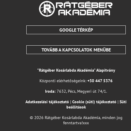
GOOGLE TÉRKÉP
TOVÁBB A KAPCSOLATOK MENÜBE
"Rátgéber Kosárlabda Akadémia" Alapítvány
Központi elérhetőségeink:
+30 447 5376
Iroda:
7632, Pécs, Megyeri út 74/1.
Adatkezelési tájékoztató
|
Cookie (süti) tájékoztató
|
Süti
beállítások
© 2026 Rátgéber Kosárlabda Akadémia, minden jog
fenntartva!xxx