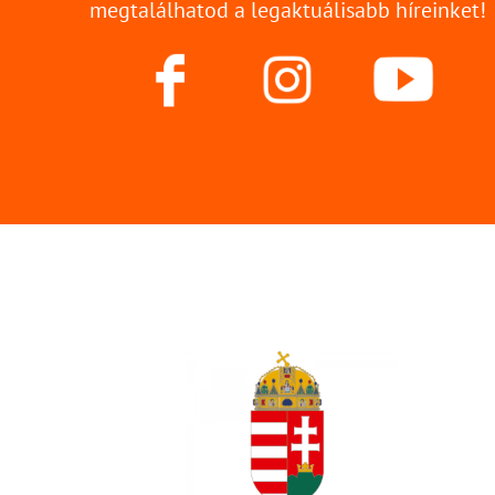
megtalálhatod a legaktuálisabb híreinket!