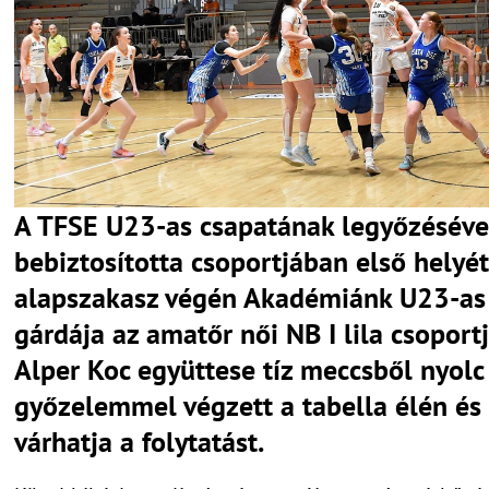
A TFSE U23-as csapatának legyőzéséve
bebiztosította csoportjában első helyét
alapszakasz végén Akadémiánk U23-as
gárdája az amatőr női NB I lila csoport
Alper Koc együttese tíz meccsből nyolc
győzelemmel végzett a tabella élén és
várhatja a folytatást.