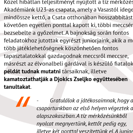
Közel hibátlan teljesítményt nyújtott a tíz mérkőzé
Akadémiánk U23-as csapata, amely a Vasastól ide
mindössze kettő, a Csata otthonában hosszabbítást
követően egyetlen ponttal kapott ki, többi meccsé
bezsebelte a győzelmet. A bajnokság során fontos
feladatokhoz jutottak egyrészt juniorjaink, akik a 
több játéklehetőségnek köszönhetően fontos
tapasztalatokkal gazdagodnak meccsről meccsre,
másrészt az élvonalbeli gárdával is készülő fiatalo
példát tudnak mutatni
társaiknak, illetve
kamatoztathatják a Djokics Zseljko együttesében
tanultakat
.
- Gratulálok a játékosaimnak, hogy 
csoportunkban az első helyen végeztek 
alapszakaszban. A tíz mérkőzésünkből
nyolcat megnyertünk, kettőt pedig egy,
illetve két ponttal veszítettünk el. A junio