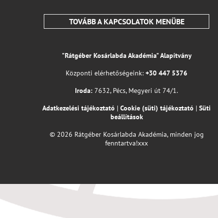
TOVÁBB A KAPCSOLATOK MENÜBE
"Rátgéber Kosárlabda Akadémia" Alapítvány
Központi elérhetőségeink:
+30 447 5376
Iroda:
7632, Pécs, Megyeri út 74/1.
Adatkezelési tájékoztató
|
Cookie (süti) tájékoztató
|
Süti
beállítások
© 2026 Rátgéber Kosárlabda Akadémia, minden jog
fenntartva!xxx