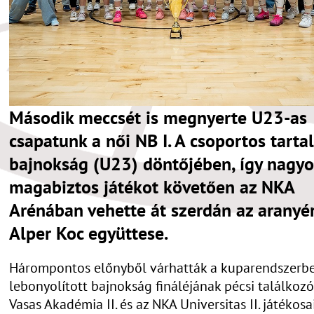
Második meccsét is megnyerte U23-as
csapatunk a női NB I. A csoportos tarta
bajnokság (U23) döntőjében, így nagy
magabiztos játékot követően az NKA
Arénában vehette át szerdán az aranyé
Alper Koc együttese.
Hárompontos előnyből várhatták a kuparendszerb
lebonyolított bajnokság fináléjának pécsi találkozó
Vasas Akadémia II. és az NKA Universitas II. játékosai