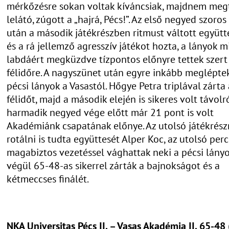
mérkőzésre sokan voltak kíváncsiak, majdnem megt
lelátó, zúgott a „hajrá, Pécs!”. Az első negyed szoros
után a második játékrészben ritmust váltott együt
és a rá jellemző agresszív játékot hozta, a lányok 
labdáért megküzdve tízpontos előnyre tettek szert
félidőre. A nagyszünet után egyre inkább meglépte
pécsi lányok a Vasastól. Hőgye Petra triplával zárta 
félidőt, majd a második elején is sikeres volt távolró
harmadik negyed vége előtt már 21 pont is volt
Akadémiánk csapatának előnye. Az utolsó játékrész
rotálni is tudta együttesét Alper Koc, az utolsó per
magabiztos vezetéssel vághattak neki a pécsi lányo
végül 65-48-as sikerrel zárták a bajnokságot és a
kétmeccses finálét.
NKA Universitas Pécs II. – Vasas Akadémia II. 65-48