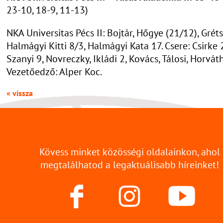
23-10, 18-9, 11-13)
NKA Universitas Pécs II: Bojtár, Hőgye (21/12), Gréts
Halmágyi Kitti 8/3, Halmágyi Kata 17. Csere: Csirke 2
Szanyi 9, Novreczky, Ikládi 2, Kovács, Tálosi, Horváth
Vezetőedző: Alper Koc.
« vissza
Kövess minket közösségi oldalainkon, ahol
megtalálhatod a legaktuálisabb híreinket!