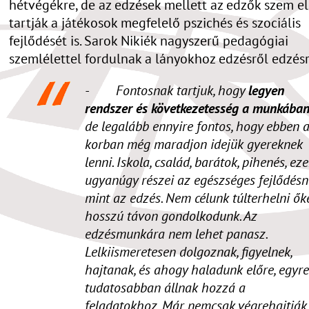
hétvégékre, de az edzések mellett az edzők szem el
tartják a játékosok megfelelő pszichés és szociális
fejlődését is. Sarok Nikiék nagyszerű pedagógiai
szemlélettel fordulnak a lányokhoz edzésről edzésr
- Fontosnak tartjuk, hogy
legyen
rendszer és következetesség a munkába
de legalább ennyire fontos, hogy ebben 
korban még maradjon idejük gyereknek
lenni. Iskola, család, barátok, pihenés, ez
ugyanúgy részei az egészséges fejlődésn
mint az edzés. Nem célunk túlterhelni őke
hosszú távon gondolkodunk. Az
edzésmunkára nem lehet panasz.
Lelkiismeretesen dolgoznak, figyelnek,
hajtanak, és ahogy haladunk előre, egyre
tudatosabban állnak hozzá a
feladatokhoz. Már nemcsak végrehajtják,