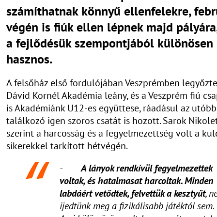
számíthatnak könnyű ellenfelekre, febr
végén is fiúk ellen lépnek majd pályára
a fejlődésük szempontjából különösen
hasznos.
A felsőház első fordulójában Veszprémben legyőzte
Dávid Kornél Akadémia leány, és a Veszprém fiú csa
is Akadémiánk U12-es együttese, ráadásul az utóbb
találkozó igen szoros csatát is hozott. Sarok Nikole
szerint a harcosság és a fegyelmezettség volt a kul
sikerekkel tarkított hétvégén.
-
A lányok rendkívül fegyelmezettek
voltak, és hatalmasat harcoltak. Minden
labdáért vetődtek, felvettük a kesztyűt
, 
ijedtünk meg a fizikálisabb játéktól sem.