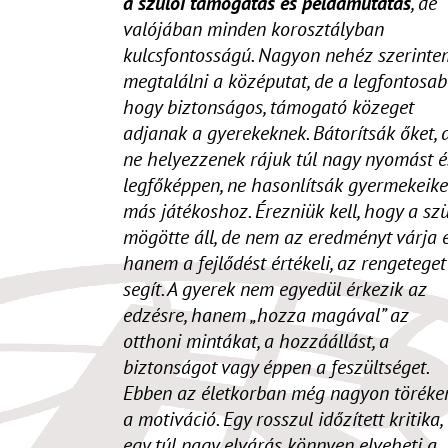
a szülői támogatás és példamutatás
, de
valójában minden korosztályban
kulcsfontosságú. Nagyon nehéz szerinte
megtalálni a középutat, de a legfontosab
hogy biztonságos, támogató közeget
adjanak a gyerekeknek. Bátorítsák őket, 
ne helyezzenek rájuk túl nagy nyomást é
legfőképpen, ne hasonlítsák gyermekeike
más játékoshoz. Érezniük kell, hogy a sz
mögötte áll, de nem az eredményt várja e
hanem a fejlődést értékeli, az rengeteget
segít. A gyerek nem egyedül érkezik az
edzésre, hanem „hozza magával” az
otthoni mintákat, a hozzáállást, a
biztonságot vagy éppen a feszültséget.
Ebben az életkorban még nagyon töréke
a motiváció. Egy rosszul időzített kritika,
egy túl nagy elvárás könnyen elveheti a