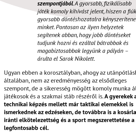
szempontjából
. A gyorsabb, fizikálisabb
játék komoly kihívást jelent, hiszen a fiú
gyorsabb döntéshozatalra kényszerítene
minket. Pontosan az ilyen helyzetek
segítenek abban, hogy jobb döntéseket
tudjunk hozni és ezáltal bátrabbak és
magabiztosabbak legyünk a pályán –
árulta el Sarok Nikolett.
Ugyan ebben a korosztályban, ahogy az utánpótlá
általában, nem az eredményesség az elsődleges
szempont, de a sikeresség mögött komoly munka ál
játékosok és a szakmai stáb részéről is.
A gyerekek 
technikai képzés mellett már taktikai elemekkel is
ismerkednek az edzéseken, de továbbra is a kosárl
iránti elkötelezettség és a sport megszerettetése a
legfontosabb cél.