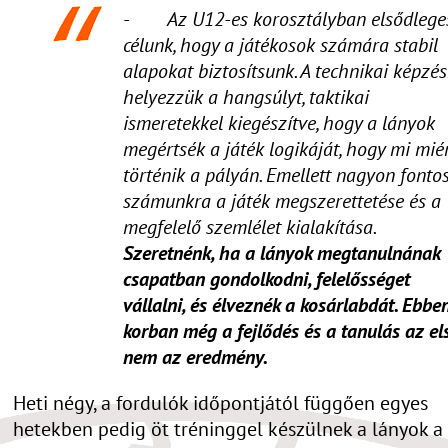
- Az U12-es korosztályban elsődlege
célunk, hogy a játékosok számára stabil
alapokat biztosítsunk. A technikai képzés
helyezzük a hangsúlyt, taktikai
ismeretekkel kiegészítve, hogy a lányok
megértsék a játék logikáját, hogy mi mié
történik a pályán. Emellett nagyon fonto
számunkra a játék megszerettetése és a
megfelelő szemlélet kialakítása.
Szeretnénk, ha a lányok megtanulnának
csapatban gondolkodni, felelősséget
vállalni, és élveznék a kosárlabdát. Ebbe
korban még a fejlődés és a tanulás az el
nem az eredmény.
Heti négy, a fordulók időpontjától függően egyes
hetekben pedig öt tréninggel készülnek a lányok a