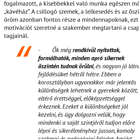
fogalmazott, a kisebbekkel való munka egészen m
„kávéház”. A csillogó szemek, a lelkesedés és az ősz
öröm azonban fontos része a mindennapoknak, ezt
motivációt szeretné a szakember megtartani a csa
tagjainál.
- Ők még
rendkívül nyitottak,
formálhatók, minden apró sikernek
őszintén tudnak örülni
, és nagyon jó látn
fejlődésüket hétről hétre. Ebben a
korosztályban ugyanakkor már jelentős
különbségek lehetnek a gyerekek között,
eltérő érettséggel, előképzettséggel
érkeznek. Ezeket a különbségeket jól
kezelni, és úgy dolgozni velük, hogy
mindenki a saját szintjéről tudjon előre
lépni és sikerélményhez jusson, komoly
szakmai és pedagógiai feladat. Amiért