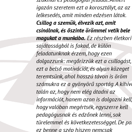
igazán szeretem ezt a korosztályt, az az
lelkesedés, amit minden edzésen látok.
Csillog a szemük, élvezik azt, amit
csinálnak, és őszinte örömmel vetik bele
magukat a munkába.
Ez részben életkori
sajátosságból is fakad, de külön
feladatunknak érzem, hogy ezen
dolgozzunk: megőrizzük ezt a csillogást,
ezt a belső motivációt, és olyan közeget
teremtsünk, ahol hosszú távon is öröm
számukra ez a gyönyörű sportág. A kihív
talán az, hogy nem elég átadni az
információt, hanem azon is dolgozni kell,
hogy valóban megértsék, egyszerre kell
pedagógusnak és edzőnek lenni, sok
türelemmel és következetességgel. De po
ez benne a szép hiszen nemcsak