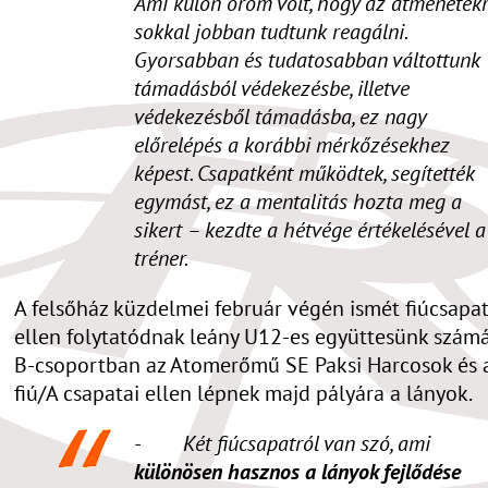
Ami külön öröm volt, hogy az átmenetek
sokkal jobban tudtunk reagálni.
Gyorsabban és tudatosabban váltottunk
támadásból védekezésbe, illetve
védekezésből támadásba, ez nagy
előrelépés a korábbi mérkőzésekhez
képest. Csapatként működtek, segítették
egymást, ez a mentalitás hozta meg a
sikert – kezdte a hétvége értékelésével a
tréner.
A felsőház küzdelmei február végén ismét fiúcsapa
ellen folytatódnak leány U12-es együttesünk számá
B-csoportban az Atomerőmű SE Paksi Harcosok és 
fiú/A csapatai ellen lépnek majd pályára a lányok.
- Két fiúcsapatról van szó, ami
különösen hasznos a lányok fejlődése