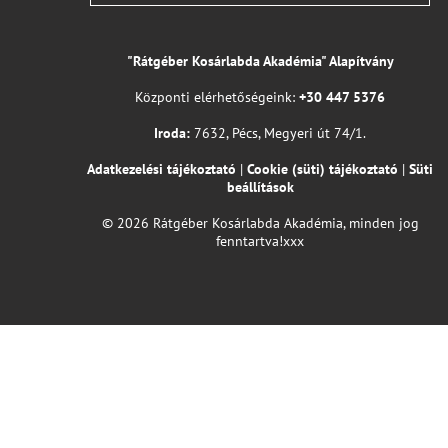
"Rátgéber Kosárlabda Akadémia" Alapítvány
Központi elérhetőségeink:
+30 447 5376
Iroda:
7632, Pécs, Megyeri út 74/1.
Adatkezelési tájékoztató
|
Cookie (süti) tájékoztató
|
Süti
beállítások
© 2026 Rátgéber Kosárlabda Akadémia, minden jog
fenntartva!xxx