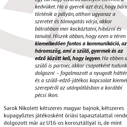
kedvüket. Ha a gyerek azt érzi, hogy bár
történik a pályán, otthon ugyanaz a
szeretet és támogatás várja, akkor
bátrabban mer kockáztatni, hibázni és
tanulni. Hiszek abban, hogy ezen a téren 
kiemelkedően fontos a kommunikáció, az
háromszög, ami a szülő, gyermek és az
edző között kell, hogy legyen
. Ha ebben 
szülő is partner, akkor csapatként tudunk
dolgozni – fogalmazott a nyugodt hátté
és a szülő-edző-játékos kapcsolat kiemel
szerepéről az utánpótlásban a korábbi
pécsi ikon.
Sarok Nikolett kétszeres magyar bajnok, kétszeres
kupagyőztes játékosként óriási tapasztalattal rende
dolgozott már az U16-os korosztállyal is, de mint