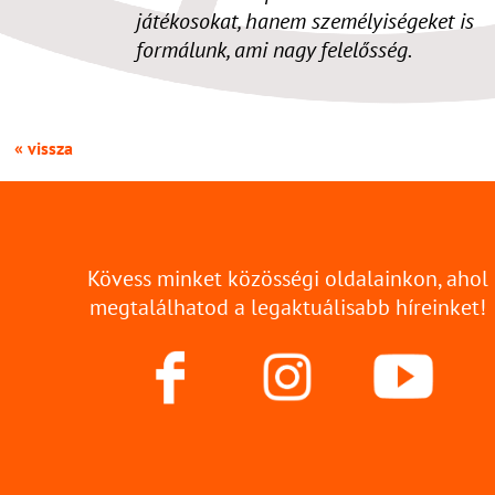
játékosokat, hanem személyiségeket is
formálunk, ami nagy felelősség.
« vissza
Kövess minket közösségi oldalainkon, ahol
megtalálhatod a legaktuálisabb híreinket!