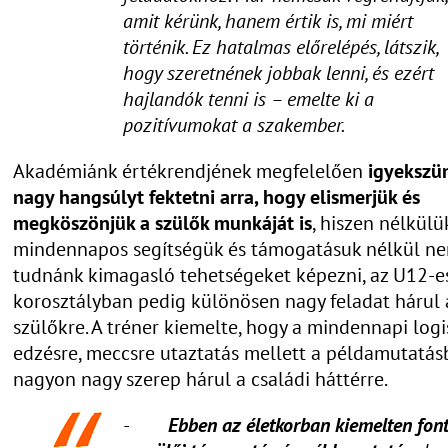
amit kérünk, hanem értik is, mi miért
történik. Ez hatalmas előrelépés, látszik,
hogy szeretnének jobbak lenni, és ezért
hajlandók tenni is – emelte ki a
pozitívumokat a szakember.
Akadémiánk értékrendjének megfelelően
igyekszü
nagy hangsúlyt fektetni arra, hogy elismerjük és
megköszönjük a szülők munkáját is
, hiszen nélkülük
mindennapos segítségük és támogatásuk nélkül n
tudnánk kimagasló tehetségeket képezni, az U12-e
korosztályban pedig különösen nagy feladat hárul 
szülőkre. A tréner kiemelte, hogy a mindennapi logis
edzésre, meccsre utaztatás mellett a példamutatás
nagyon nagy szerep hárul a családi háttérre.
-
Ebben az életkorban kiemelten fon