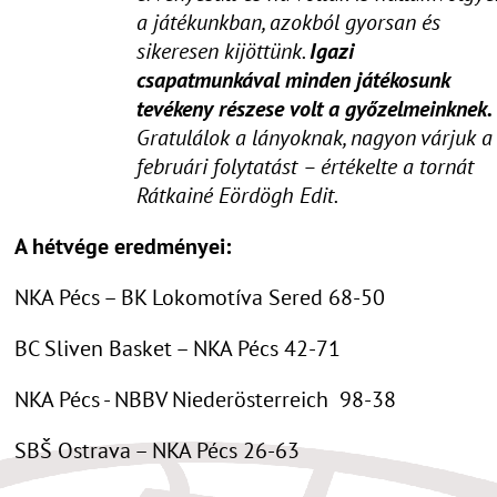
a játékunkban, azokból gyorsan és
sikeresen kijöttünk.
Igazi
csapatmunkával minden játékosunk
tevékeny részese volt a győzelmeinknek.
Gratulálok a lányoknak, nagyon várjuk a
februári folytatást – értékelte a tornát
Rátkainé Eördögh Edit.
A hétvége eredményei:
NKA Pécs – BK Lokomotíva Sered 68-50
BC Sliven Basket – NKA Pécs 42-71
NKA Pécs - NBBV Niederösterreich 98-38
SBŠ Ostrava – NKA Pécs 26-63