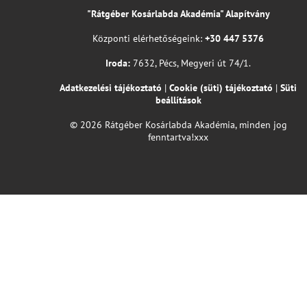
"Rátgéber Kosárlabda Akadémia" Alapítvány
Központi elérhetőségeink:
+30 447 5376
Iroda:
7632, Pécs, Megyeri út 74/1.
Adatkezelési tájékoztató
|
Cookie (süti) tájékoztató
|
Süti
beállítások
© 2026 Rátgéber Kosárlabda Akadémia, minden jog
fenntartva!xxx