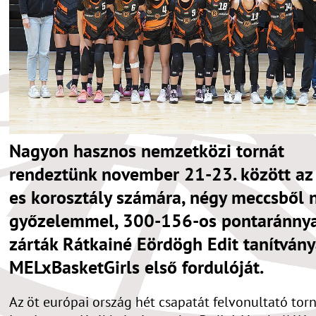
Nagyon hasznos nemzetközi tornát
rendeztünk november 21-23. között az
es korosztály számára, négy meccsből 
győzelemmel, 300-156-os pontaránny
zárták Rátkainé Eördögh Edit tanítvány
MELxBasketGirls első fordulóját.
Az öt európai ország hét csapatát felvonultató tor