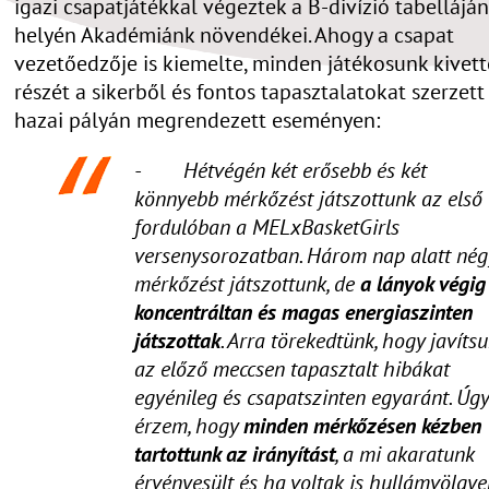
igazi csapatjátékkal végeztek a B-divízió tabellájá
helyén Akadémiánk növendékei. Ahogy a csapat
vezetőedzője is kiemelte, minden játékosunk kivett
részét a sikerből és fontos tapasztalatokat szerzett
hazai pályán megrendezett eseményen:
- Hétvégén két erősebb és két
könnyebb mérkőzést játszottunk az első
fordulóban a MELxBasketGirls
versenysorozatban. Három nap alatt nég
mérkőzést játszottunk, de
a lányok végig
koncentráltan és magas energiaszinten
játszottak
. Arra törekedtünk, hogy javíts
az előző meccsen tapasztalt hibákat
egyénileg és csapatszinten egyaránt. Úgy
érzem, hogy
minden mérkőzésen kézben
tartottunk az irányítást
, a mi akaratunk
érvényesült és ha voltak is hullámvölgye