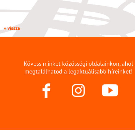
« vissza
Kövess minket közösségi oldalainkon, ahol
megtalálhatod a legaktuálisabb híreinket!