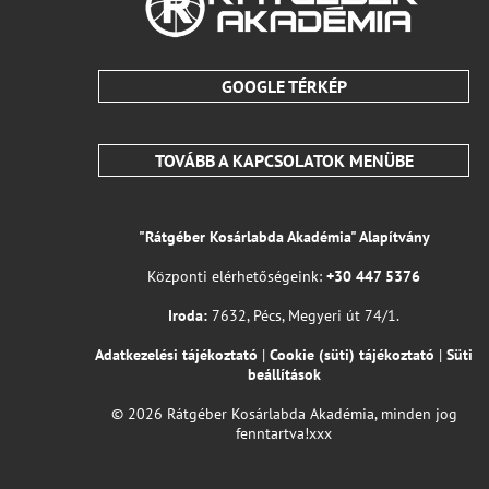
GOOGLE TÉRKÉP
TOVÁBB A KAPCSOLATOK MENÜBE
"Rátgéber Kosárlabda Akadémia" Alapítvány
Központi elérhetőségeink:
+30 447 5376
Iroda:
7632, Pécs, Megyeri út 74/1.
Adatkezelési tájékoztató
|
Cookie (süti) tájékoztató
|
Süti
beállítások
© 2026 Rátgéber Kosárlabda Akadémia, minden jog
fenntartva!xxx