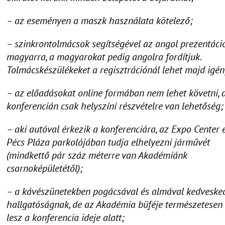
– az eseményen a maszk használata kötelező;
– szinkrontolmácsok segítségével az angol prezentáci
magyarra, a magyarokat pedig angolra fordítjuk.
Tolmácskészülékeket a regisztrációnál lehet majd igén
– az előadásokat online formában nem lehet követni, 
konferencián csak helyszíni részvételre van lehetőség;
– aki autóval érkezik a konferenciára, az Expo Center 
Pécs Pláza parkolójában tudja elhelyezni járművét
(mindkettő pár száz méterre van Akadémiánk
csarnoképületétől);
– a kávészünetekben pogácsával és almával kedveske
hallgatóságnak, de az Akadémia büféje természetesen 
lesz a konferencia ideje alatt;