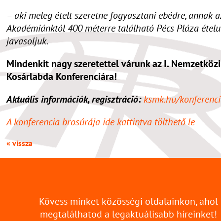
– aki meleg ételt szeretne fogyasztani ebédre, annak a
Akadémiánktól 400 méterre található Pécs Pláza étel
javasoljuk.
Mindenkit nagy szeretettel várunk az I. Nemzetközi
Kosárlabda Konferenciára!
Aktuális információk, regisztráció:
ksmk.hu/konferenc
A konferencia brosúrája ide kattintva tölthető le
« vissza
Kövess minket közösségi oldalainkon, ahol
megtalálhatod a legaktuálisabb híreinket!