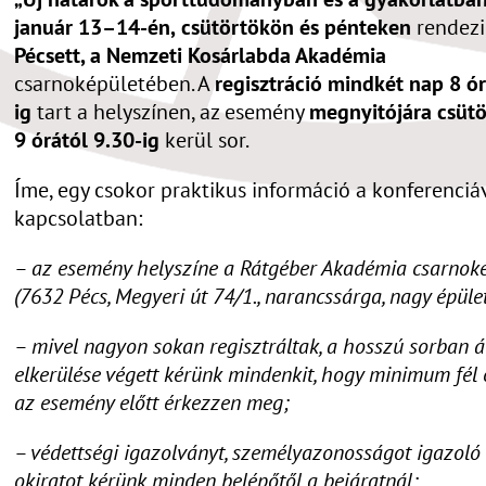
január 13–14-én,
csütörtökön és pénteken
rendez
Pécsett, a Nemzeti Kosárlabda Akadémia
csarnoképületében. A
regisztráció mindkét nap 8 ór
ig
tart a helyszínen, az esemény
megnyitójára csüt
9 órától 9.30-ig
kerül sor.
Íme, egy csokor praktikus információ a konferenciá
kapcsolatban:
– az esemény helyszíne a Rátgéber Akadémia csarnok
(7632 Pécs, Megyeri út 74/1., narancssárga, nagy épület
– mivel nagyon sokan regisztráltak, a hosszú sorban á
elkerülése végett kérünk mindenkit, hogy minimum fél 
az esemény előtt érkezzen meg;
– védettségi igazolványt, személyazonosságot igazoló
okiratot kérünk minden belépőtől a bejáratnál;