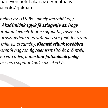
pár éven belül akár az élvonalba is
 bajnokságokban.
 mellett az U15-ös - amely igazából egy
l
Akadémiánk egyik fő szlogenje az, hogy
őtáblán kiemelt fontossággal bír, hiszen az
korosztályban meccsről meccsre fejlődni, szem
b, mint az eredmény.
Kiemelt célunk továbbra
pontból nagyon figyelemreméltó és örömteli,
meg van adva,
a mostani fiataloknak pedig
z összes csapatunknak sok sikert és