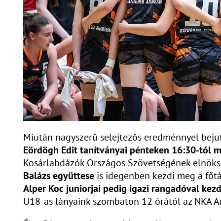
Miután nagyszerű selejtezős eredménnyel bejut
Eördögh Edit tanítványai pénteken 16:30-tól m
Kosárlabdázók Országos Szövetségének elnöks
Balázs együttese
is idegenben kezdi meg a főt
Alper Koc juniorjai pedig igazi rangadóval kez
U18-as lányaink szombaton 12 órától az NKA A