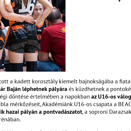
ott a kadett korosztàly kiemelt bajnokságába a fiat
ár Baján léphetnek pályára
és küzdhetnek a pontokér
égi döntése értelmében a napokban
az U16-os válog
ábla mérkőzéseit, Akadémiánk U16-os csapata a BEAC
dik hazai pályán a pontvadászatot
, a soproni Darazs
rénában.