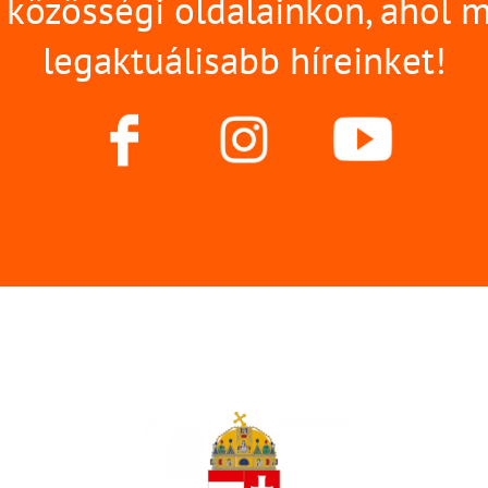
közösségi oldalainkon, ahol 
legaktuálisabb híreinket!