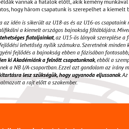
éldák vannak a fiatalok előtt, akik kemény munkával 
ntos, hogy három csapatunk is szerepelhet a kiemelt
va az idén is sikerült az U18-as és az U16-os csapataink
alifikálni a kiemelt országos bajnokság főtáblájára. Mive
 tehetséges fiataljainkat
, az U15-ös lányok szereplése a f
fejlődési lehetőség nyílik számukra. Szeretnénk minden 
z egyéni fejlődés a bajnokság ebben a fázisában fontosab
ljen ki Akadémiánk a felnőtt csapatunknak
, ebből a szem
tenek a NB I/A-csoportban. Ezzel azt gondolom az irány 
kitartásra lesz szükségük, hogy ugyanoda eljussanak
. A
almazott a rajt előtt a szakember.