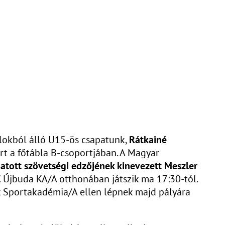
alokból álló U15-ös csapatunk,
Rátkainé
t a főtábla B-csoportjában. A Magyar
atott szövetségi edzőjének kinevezett Meszler
 Újbuda KA/A otthonában játszik ma 17:30-tól.
ak Sportakadémia/A ellen lépnek majd pályára