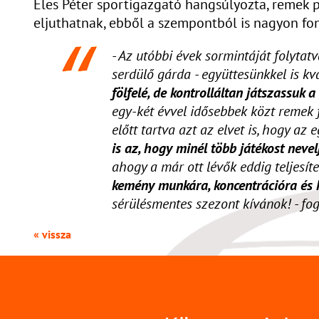
Éles Péter sportigazgató hangsúlyozta, remek p
eljuthatnak, ebből a szempontból is nagyon fo
- Az utóbbi évek sormintáját folytat
serdülő gárda - együttesünkkel is kv
fölfelé, de kontrolláltan játszassuk a
egy-két évvel idősebbek közt remek 
előtt tartva azt az elvet is, hogy a
is az, hogy minél több játékost neve
ahogy a már ott lévők eddig teljesí
kemény munkára, koncentrációra és 
sérülésmentes szezont kívánok! - fog
« vissza