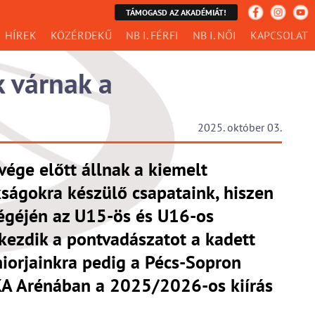
TÁMOGASD AZ AKADÉMIÁT!
HÍREK
KÖZÉRDEKŰ
NB I. FÉRFI
NB I. NŐI
KAPCSOLAT
 várnak a
2025. október 03.
vége előtt állnak a kiemelt
ságokra készülő csapataink, hiszen
égéjén az U15-ös és U16-os
kezdik a pontvadászatot a kadett
niorjainkra pedig a Pécs-Sopron
KA Arénában a 2025/2026-os kiírás