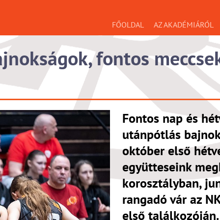
FŐOLDAL
AZ AKADÉMIÁRÓL
jnokságok, fontos meccsek
Fontos nap és hét
utánpótlás bajnok
október első hétv
együtteseink meg
korosztályban, ju
rangadó vár az N
első találkozóján.