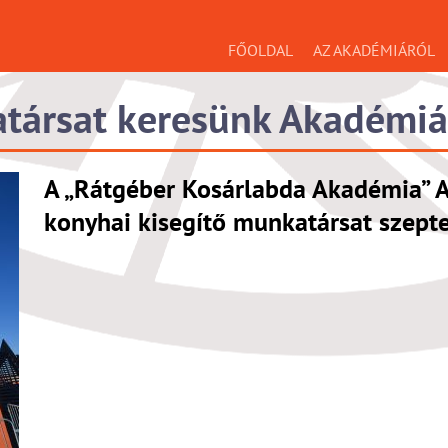
FŐOLDAL
AZ AKADÉMIÁRÓL
atársat keresünk Akadémiá
A „Rátgéber Kosárlabda Akadémia” A
konyhai kisegítő munkatársat szept