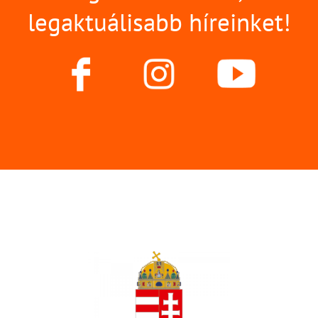
legaktuálisabb híreinket!