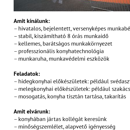
Amit kínálunk:
– hivatalos, bejelentett, versenyképes munkabé
– stabil, kiszámítható 8 órás munkaidő
– kellemes, barátságos munkakörnyezet
– professzionális konyhatechnológia
– munkaruha, munkavédelmi eszközök
Feladatok:
– hidegkonyhai előkészületek: például svédaszt
– melegkonyhai előkészületek: például szakács
– mosogatás, konyha tisztán tartása, takarítás
Amit elvárunk:
– konyhában jártas kollégát keresünk
– minőségszemlélet, alapvető igényesség