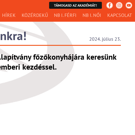
TÁMOGASD AZ AKADÉMIÁT!
HÍREK
KÖZÉRDEKŰ
NB I. FÉRFI
NB I. NŐI
KAPCSOLAT
nkra!
2024. július 23.
lapítvány főzőkonyhájára keresünk
emberi kezdéssel.