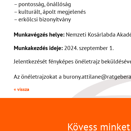
– pontosság, önállóság
– kulturált, ápolt megjelenés
– erkölcsi bizonyítvány
Munkavégzés helye:
Nemzeti Kosárlabda Akadém
Munkakezdés ideje:
2024. szeptember 1.
Jelentkezését fényképes önéletrajz beküldéséve
Az önéletrajzokat a burony.attilane@ratgebera
« vissza
Kövess minket 