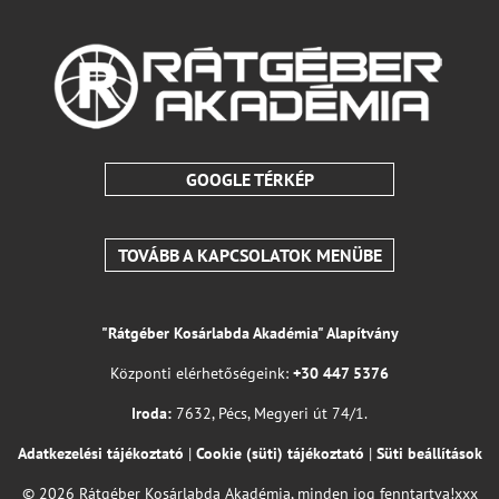
GOOGLE TÉRKÉP
TOVÁBB A KAPCSOLATOK MENÜBE
"Rátgéber Kosárlabda Akadémia" Alapítvány
Központi elérhetőségeink:
+30 447 5376
Iroda:
7632, Pécs, Megyeri út 74/1.
Adatkezelési tájékoztató
|
Cookie (süti) tájékoztató
|
Süti beállítások
© 2026 Rátgéber Kosárlabda Akadémia, minden jog fenntartva!xxx