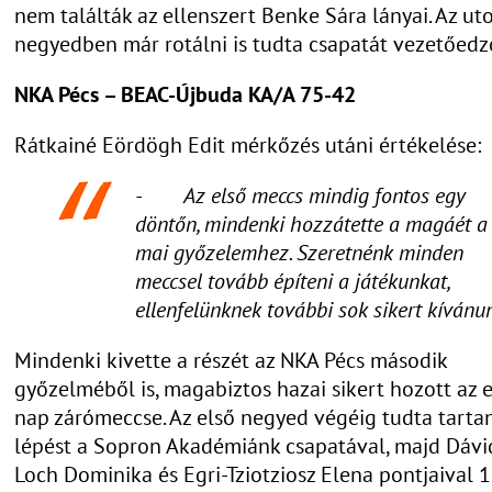
nem találták az ellenszert Benke Sára lányai. Az ut
negyedben már rotálni is tudta csapatát vezetőedz
NKA Pécs – BEAC-Újbuda KA/A 75-42
Rátkainé Eördögh Edit mérkőzés utáni értékelése:
- Az első meccs mindig fontos egy
döntőn, mindenki hozzátette a magáét a
mai győzelemhez. Szeretnénk minden
meccsel tovább építeni a játékunkat,
ellenfelünknek további sok sikert kívánu
Mindenki kivette a részét az NKA Pécs második
győzelméből is, magabiztos hazai sikert hozott az 
nap zárómeccse. Az első negyed végéig tudta tartan
lépést a Sopron Akadémiánk csapatával, majd Dávi
Loch Dominika és Egri-Tziotziosz Elena pontjaival 