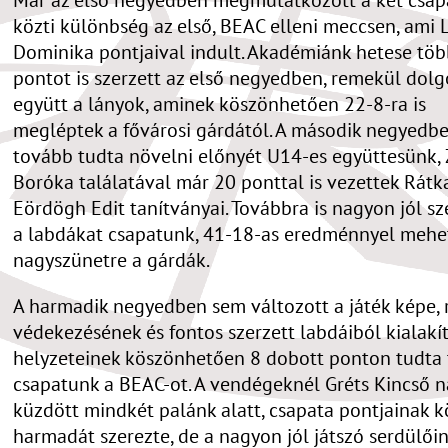
közti különbség az első, BEAC elleni meccsen, ami 
Dominika pontjaival indult. Akadémiánk hetese tö
pontot is szerzett az első negyedben, remekül dolg
együtt a lányok, aminek köszönhetően 22-8-ra is
megléptek a fővárosi gárdától. A második negyedb
tovább tudta növelni előnyét U14-es együttesünk, 
Boróka találatával már 20 ponttal is vezettek Rátk
Eördögh Edit tanítványai. Továbbra is nagyon jól sz
a labdákat csapatunk, 41-18-as eredménnyel mehe
nagyszünetre a gárdák.
A harmadik negyedben sem változott a játék képe,
védekezésének és fontos szerzett labdáiból kialakí
helyzeteinek köszönhetően 8 dobott ponton tudta 
csapatunk a BEAC-ot. A vendégeknél Gréts Kincső 
küzdött mindkét palánk alatt, csapata pontjainak k
harmadát szerezte, de a nagyon jól játszó serdülőin