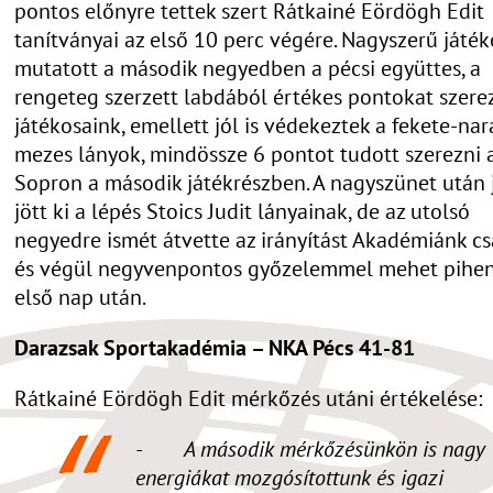
pontos előnyre tettek szert Rátkainé Eördögh Edit
tanítványai az első 10 perc végére. Nagyszerű játék
mutatott a második negyedben a pécsi együttes, a
rengeteg szerzett labdából értékes pontokat szere
játékosaink, emellett jól is védekeztek a fekete-na
mezes lányok, mindössze 6 pontot tudott szerezni 
Sopron a második játékrészben. A nagyszünet után
jött ki a lépés Stoics Judit lányainak, de az utolsó
negyedre ismét átvette az irányítást Akadémiánk c
és végül negyvenpontos győzelemmel mehet pihen
első nap után.
Darazsak Sportakadémia – NKA Pécs 41-81
Rátkainé Eördögh Edit mérkőzés utáni értékelése:
- A második mérkőzésünkön is nagy
energiákat mozgósítottunk és igazi