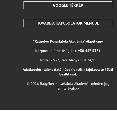
GOOGLE TÉRKÉP
TOVÁBB A KAPCSOLATOK MENÜBE
"Rátgéber Kosárlabda Akadémia" Alapítvány
Központi elérhetőségeink:
+30 447 5376
Iroda:
7632, Pécs, Megyeri út 74/1.
Adatkezelési tájékoztató
|
Cookie (süti) tájékoztató
|
Süti
beállítások
© 2026 Rátgéber Kosárlabda Akadémia, minden jog
fenntartva!xxx