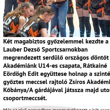
Két magabiztos győzelemmel kezdte a
Lauber Dezső Sportcsarnokban
megrendezett serdülő országos döntőt
Akadémiánk U14-es csapata, Rátkainé
Eördögh Edit együttese holnap a szinté
győztes meccsel rajtoló Zsíros Akadém
Kőbánya/A gárdájával játssza majd uto
csoportmeccsét.
Már az első negyedben megmutatkozott a két csap