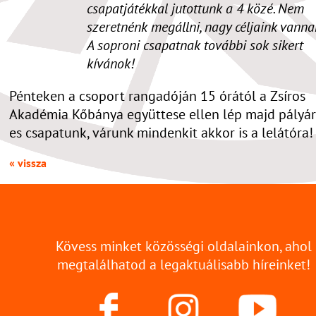
csapatjátékkal jutottunk a 4 közé. Nem
szeretnénk megállni, nagy céljaink vanna
A soproni csapatnak további sok sikert
kívánok!
Pénteken a csoport rangadóján 15 órától a Zsíros
Akadémia Kőbánya együttese ellen lép majd pályá
es csapatunk, várunk mindenkit akkor is a lelátóra!
« vissza
Kövess minket közösségi oldalainkon, ahol
megtalálhatod a legaktuálisabb híreinket!