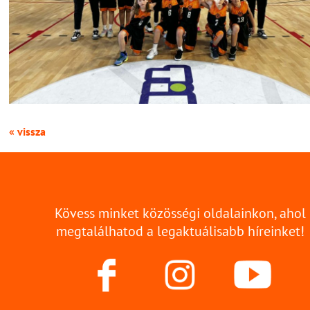
« vissza
Kövess minket közösségi oldalainkon, ahol
megtalálhatod a legaktuálisabb híreinket!