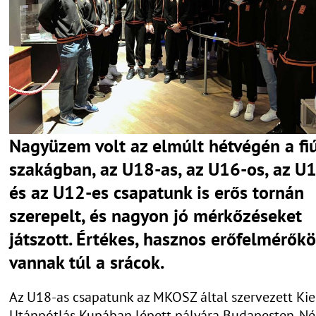
Nagyüzem volt az elmúlt hétvégén a fi
szakágban, az U18-as, az U16-os, az U
és az U12-es csapatunk is erős tornán
szerepelt, és nagyon jó mérkőzéseket
játszott. Értékes, hasznos erőfelmérők
vannak túl a srácok.
Az U18-as csapatunk az MKOSZ által szervezett Ki
Utánpótlás Kupában lépett pályára Budapesten. N