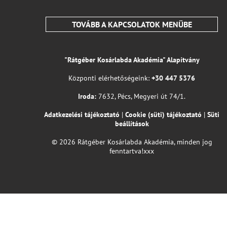
TOVÁBB A KAPCSOLATOK MENÜBE
"Rátgéber Kosárlabda Akadémia" Alapítvány
Központi elérhetőségeink:
+30 447 5376
Iroda:
7632, Pécs, Megyeri út 74/1.
Adatkezelési tájékoztató
|
Cookie (süti) tájékoztató
|
Süti
beállítások
© 2026 Rátgéber Kosárlabda Akadémia, minden jog
fenntartva!xxx