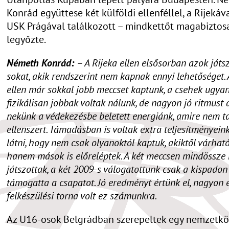
Konrád együttese két külföldi ellenféllel, a Rijekáva
USK Prágával találkozott – mindkettőt magabiztos
legyőzte.
Németh Konrád:
– A Rijeka ellen elsősorban azok játs
sokat, akik rendszerint nem kapnak ennyi lehetőséget.
ellen már sokkal jobb meccset kaptunk, a csehek ugyan
fizikálisan jobbak voltak nálunk, de nagyon jó ritmust 
nekünk a védekezésbe beletett energiánk, amire nem ta
ellenszert. Támadásban is voltak extra teljesítményeink,
látni, hogy nem csak olyanoktól kaptuk, akiktől várható 
hanem mások is előreléptek. A két meccsen mindössze
játszottak, a két 2009-s válogatottunk csak a kispadon 
támogatta a csapatot. Jó eredményt értünk el, nagyon 
felkészülési torna volt ez számunkra.
Az U16-osok Belgrádban szerepeltek egy nemzetkö