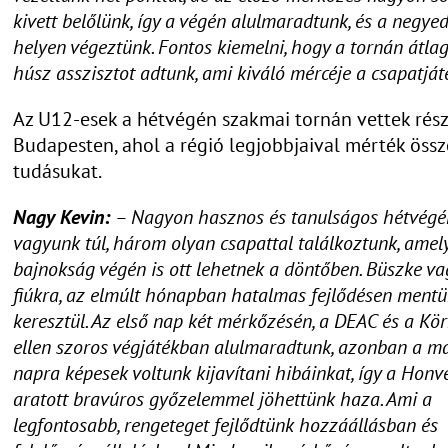
kivett belőlünk, így a végén alulmaradtunk, és a negyed
helyen végeztünk. Fontos kiemelni, hogy a tornán átla
húsz asszisztot adtunk, ami kiváló mércéje a csapatját
Az U12-esek a hétvégén szakmai tornán vettek rész
Budapesten, ahol a régió legjobbjaival mérték össz
tudásukat.
Nagy Kevin:
– Nagyon hasznos és tanulságos hétvégé
vagyunk túl, három olyan csapattal találkoztunk, amel
bajnokság végén is ott lehetnek a döntőben. Büszke v
fiúkra, az elmúlt hónapban hatalmas fejlődésen ment
keresztül. Az első nap két mérkőzésén, a DEAC és a K
ellen szoros végjátékban alulmaradtunk, azonban a m
napra képesek voltunk kijavítani hibáinkat, így a Honv
aratott bravúros győzelemmel jöhettünk haza. Ami a
legfontosabb, rengeteget fejlődtünk hozzáállásban és