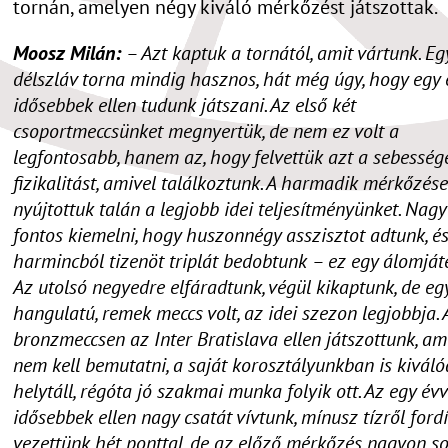
tornán, amelyen négy kiváló mérkőzést játszottak.
Moosz Milán:
– Azt kaptuk a tornától, amit vártunk. Eg
délszláv torna mindig hasznos, hát még úgy, hogy egy 
idősebbek ellen tudunk játszani. Az első két
csoportmeccsünket megnyertük, de nem ez volt a
legfontosabb, hanem az, hogy felvettük azt a sebesség
fizikalitást, amivel találkoztunk. A harmadik mérkőzés
nyújtottuk talán a legjobb idei teljesítményünket. Nag
fontos kiemelni, hogy huszonnégy asszisztot adtunk, é
harmincból tizenöt triplát bedobtunk – ez egy álomjáté
Az utolsó negyedre elfáradtunk, végül kikaptunk, de eg
hangulatú, remek meccs volt, az idei szezon legjobbja. 
bronzmeccsen az Inter Bratislava ellen játszottunk, am
nem kell bemutatni, a saját korosztályunkban is kivál
helytáll, régóta jó szakmai munka folyik ott. Az egy évv
idősebbek ellen nagy csatát vívtunk, mínusz tízről fordí
vezettünk hét ponttal, de az előző mérkőzés nagyon s