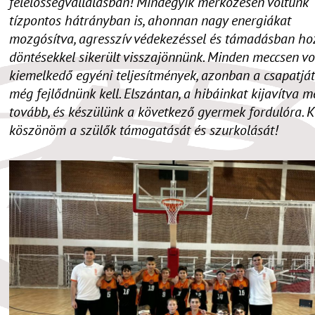
felelősségvállalásban! Mindegyik mérkőzésen voltunk
tízpontos hátrányban is, ahonnan nagy energiákat
mozgósítva, agresszív védekezéssel és támadásban hoz
döntésekkel sikerült visszajönnünk. Minden meccsen vo
kiemelkedő egyéni teljesítmények, azonban a csapatjá
még fejlődnünk kell. Elszántan, a hibáinkat kijavítva 
tovább, és készülünk a következő gyermek fordulóra. 
köszönöm a szülők támogatását és szurkolását!