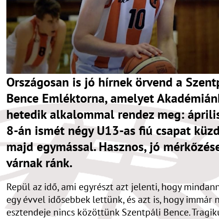
Országosan is jó hírnek örvend a Szent
Bence Emléktorna, amelyet Akadémián
hetedik alkalommal rendez meg: áprili
8-án ismét négy U13-as fiú csapat küz
majd egymással. Hasznos, jó mérkőzés
várnak ránk.
Repül az idő, ami egyrészt azt jelenti, hogy mindan
egy évvel idősebbek lettünk, és azt is, hogy immár 
esztendeje nincs közöttünk Szentpáli Bence. Tragi