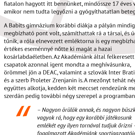
fiatalon hagyott itt bennünket, mindössze 17 éves v
amikor nem tudta legyőzni a gyógyíthatatlan beteg
A Babits gimnázium korábbi diákja a pályán mindig
megbízható pont volt, számíthattak rá a társai, és 
tűnik, a róla elnevezett emléktorna is egy megbízha
értékes eseménnyé nőtte ki magát a hazai
kosárlabdaéletben. Az Akadémiánk által felkeresett
csapatok azonnal igent mondta a meghívásunkra,
örömmel jön a DEAC, valamint a szlovák Inter Brati
és a szerb Proleter Zrenjanin is. A mezőnyt tehát né
együttes alkotja, kedden két meccset rendezünk m
szerdán pedig további négy szerepel a programban
– Nagyon örülök annak, és nagyon büsz
vagyok rá, hogy egy korábbi játékosunk
emlékét egy ilyen tornával tudjuk őrizni 
fogalmazott Akadémiánk sportigazgatója