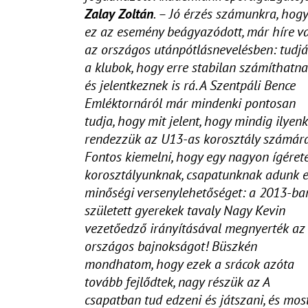
Zalay Zoltán
. – Jó érzés számunkra, hogy
ez az esemény beágyazódott, már híre v
az országos utánpótlásnevelésben: tudj
a klubok, hogy erre stabilan számíthatna
és jelentkeznek is rá. A Szentpáli Bence
Emléktornáról már mindenki pontosan
tudja, hogy mit jelent, hogy mindig ilyen
rendezzük az U13-as korosztály számára
Fontos kiemelni, hogy egy nagyon ígéret
korosztályunknak, csapatunknak adunk 
minőségi versenylehetőséget: a 2013-ba
született gyerekek tavaly Nagy Kevin
vezetőedző irányításával megnyerték az
országos bajnokságot! Büszkén
mondhatom, hogy ezek a srácok azóta
tovább fejlődtek, nagy részük az A
csapatban tud edzeni és játszani, és mos