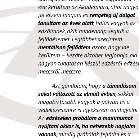
éve kerültem az Akadémiára, ahol nagyo
jól érzem magam és
rengeteg új dolgot
tanultam az évek alatt
, hálás vagyok az
edzőimnek, akik mindennap segítik a
fejlődésemet. Legtöbbet szerintem
mentálisan fejlődtem
azóta, hogy ide
kerültem – kezdte október legjobbja, aki
nagyon tudatosan készül edzésről edzésr
meccsről meccsre.
- Azt gondolom, hogy
a támadásom
sokat változott az elmúlt évben
, sokkal
magabiztosabb vagyok a pályán és a
védekezésemre is igyekszem odafigyelni.
Az
edzéseken próbálom a maximumot
nyújtani akkor is, ha nehezebb napjaim
vannak
, mindig próbálok fejlődni és a