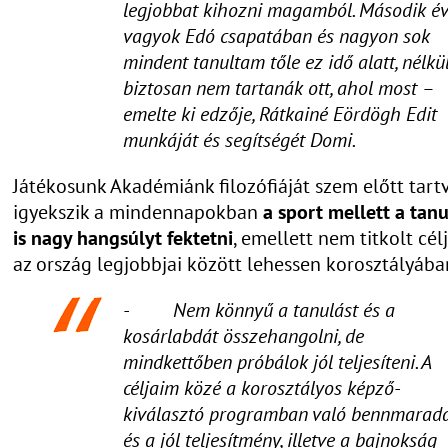
legjobbat kihozni magamból. Második é
vagyok Edó csapatában és nagyon sok
mindent tanultam tőle ez idő alatt, nélkü
biztosan nem tartanák ott, ahol most –
emelte ki edzője, Rátkainé Eördögh Edit
munkáját és segítségét Domi.
Játékosunk Akadémiánk filozófiáját szem előtt tart
igyekszik a mindennapokban
a sport mellett a tanu
is nagy hangsúlyt fektetni
, emellett nem titkolt cél
az ország legjobbjai között lehessen korosztályába
- Nem könnyű a tanulást és a
kosárlabdát összehangolni, de
mindkettőben próbálok jól teljesíteni. A
céljaim közé a korosztályos képző-
kiválasztó programban való bennmarad
és a jól teljesítmény, illetve a bajnokság