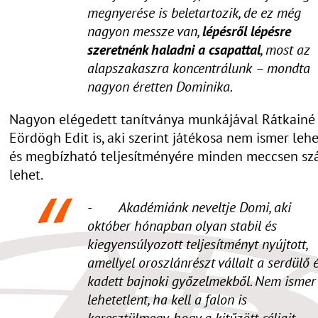
megnyerése is beletartozik, de ez még
nagyon messze van,
lépésről lépésre
szeretnénk haladni a csapattal
, most az
alapszakaszra koncentrálunk – mondta
nagyon éretten Dominika.
Nagyon elégedett tanítványa munkájával Rátkainé
Eördögh Edit is, aki szerint játékosa nem ismer leh
és megbízható teljesítményére minden meccsen sz
lehet.
- Akadémiánk neveltje Domi, aki
október hónapban olyan stabil és
kiegyensúlyozott teljesítményt nyújtott,
amellyel oroszlánrészt vállalt a serdülő 
kadett bajnoki győzelmekből. Nem ismer
lehetetlent, ha kell a falon is
keresztülmegy, hogy a kitűzött céljait