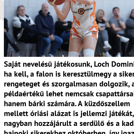
Saját nevelésű játékosunk, Loch Domin
ha kell, a falon is keresztülmegy a siker
rengeteget és szorgalmasan dolgozik, 
példaértékű lehet nemcsak csapattársai
hanem bárki számára. A küzdőszellem
mellett óriási alázat is jellemzi játékát,
nagyban hozzájárult a serdülő és a kad
bajnoki sikerekhez októberben, így iga