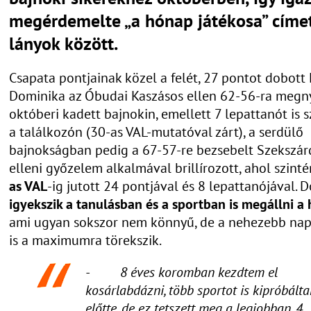
megérdemelte „a hónap játékosa” címe
lányok között.
Csapata pontjainak közel a felét, 27 pontot dobott
Dominika az Óbudai Kaszásos ellen 62-56-ra megn
októberi kadett bajnokin, emellett 7 lepattanót is s
a találkozón (30-as VAL-mutatóval zárt), a serdülő
bajnokságban pedig a 67-57-re bezsebelt Szekszár
elleni győzelem alkalmával brillírozott, ahol szint
as VAL
-ig jutott 24 pontjával és 8 lepattanójával. 
igyekszik a tanulásban és a sportban is megállni a 
ami ugyan sokszor nem könnyű, de a nehezebb na
is a maximumra törekszik.
- 8 éves koromban kezdtem el
kosárlabdázni, több sportot is kipróbált
előtte, de ez tetszett meg a legjobban. 4