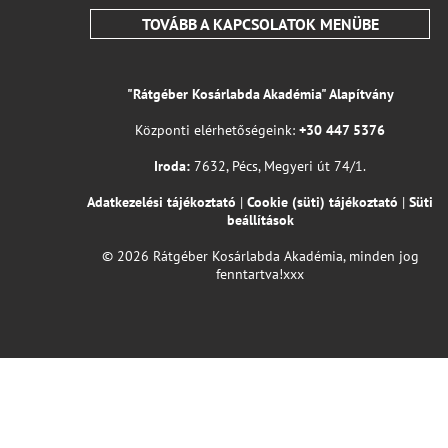
TOVÁBB A KAPCSOLATOK MENÜBE
"Rátgéber Kosárlabda Akadémia" Alapítvány
Központi elérhetőségeink:
+30 447 5376
Iroda:
7632, Pécs, Megyeri út 74/1.
Adatkezelési tájékoztató
|
Cookie (süti) tájékoztató
|
Süti
beállítások
© 2026 Rátgéber Kosárlabda Akadémia, minden jog
fenntartva!xxx