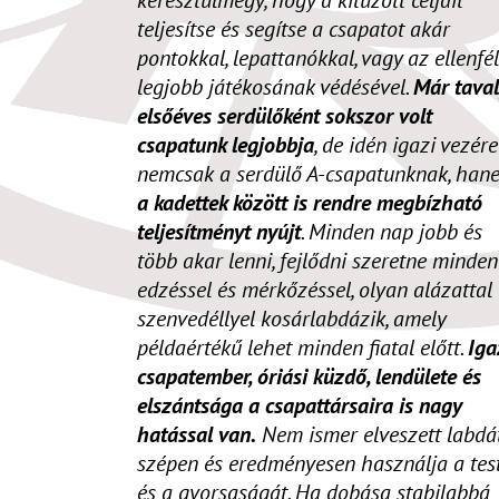
teljesítse és segítse a csapatot akár
pontokkal, lepattanókkal, vagy az ellenfél
legjobb játékosának védésével.
Már tava
elsőéves serdülőként sokszor volt
csapatunk legjobbja
, de idén igazi vezére
nemcsak a serdülő A-csapatunknak, han
a kadettek között is rendre megbízható
teljesítményt nyújt
. Minden nap jobb és
több akar lenni, fejlődni szeretne minden
edzéssel és mérkőzéssel, olyan alázattal
szenvedéllyel kosárlabdázik, amely
példaértékű lehet minden fiatal előtt.
Iga
csapatember, óriási küzdő, lendülete és
elszántsága a csapattársaira is nagy
hatással van.
Nem ismer elveszett labdát
szépen és eredményesen használja a tes
és a gyorsaságát. Ha dobása stabilabbá