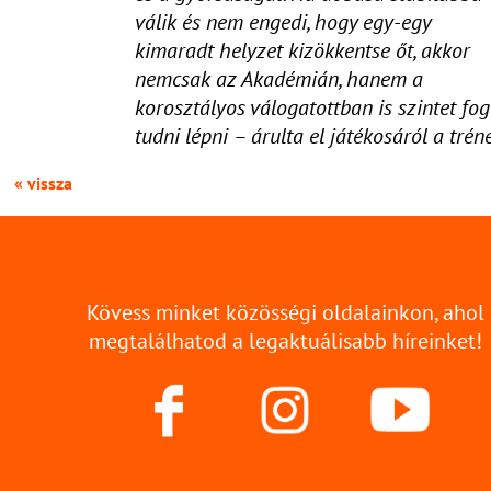
válik és nem engedi, hogy egy-egy
kimaradt helyzet kizökkentse őt, akkor
nemcsak az Akadémián, hanem a
korosztályos válogatottban is szintet fog
tudni lépni – árulta el játékosáról a tréne
« vissza
Kövess minket közösségi oldalainkon, ahol
megtalálhatod a legaktuálisabb híreinket!