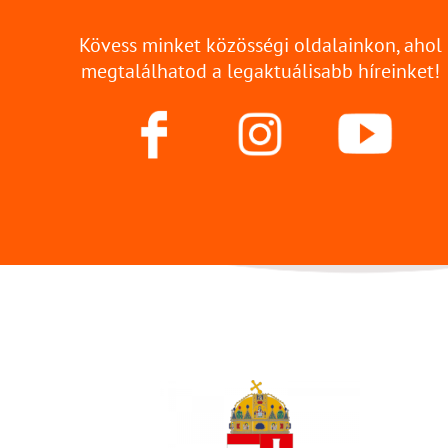
Kövess minket közösségi oldalainkon, ahol
megtalálhatod a legaktuálisabb híreinket!