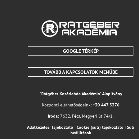
GOOGLE TÉRKÉP
TOVÁBB A KAPCSOLATOK MENÜBE
"Rátgéber Kosárlabda Akadémia" Alapítvány
Központi elérhetőségeink:
+30 447 5376
Iroda:
7632, Pécs, Megyeri út 74/1.
Adatkezelési tájékoztató
|
Cookie (süti) tájékoztató
|
Süti
beállítások