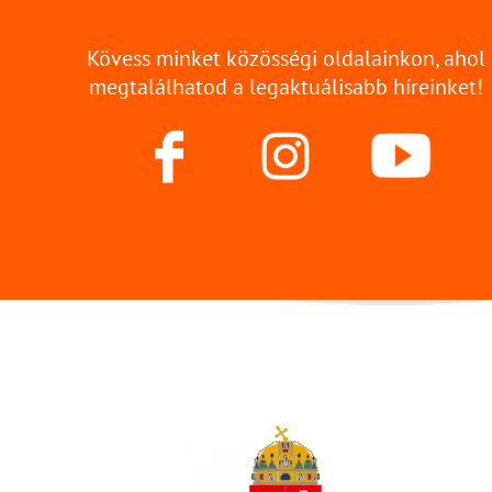
Kövess minket közösségi oldalainkon, ahol
megtalálhatod a legaktuálisabb híreinket!