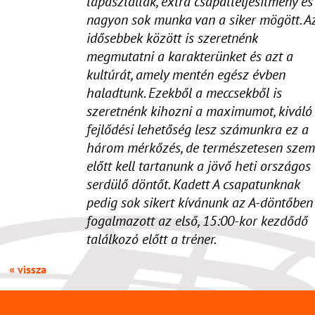
tapasztaltak, extra csapatteljesítmény és
nagyon sok munka van a siker mögött. A
idősebbek között is szeretnénk
megmutatni a karakterünket és azt a
kultúrát, amely mentén egész évben
haladtunk. Ezekből a meccsekből is
szeretnénk kihozni a maximumot, kiváló
fejlődési lehetőség lesz számunkra ez a
három mérkőzés, de természetesen szem
előtt kell tartanunk a jövő heti országos
serdülő döntőt. Kadett A csapatunknak
pedig sok sikert kívánunk az A-döntőben
fogalmazott az első, 15:00-kor kezdődő
találkozó előtt a tréner.
« vissza