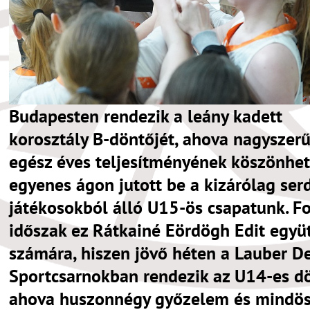
Budapesten rendezik a leány kadett
korosztály B-döntőjét, ahova nagyszer
egész éves teljesítményének köszönhe
egyenes ágon jutott be a kizárólag ser
játékosokból álló U15-ös csapatunk. F
időszak ez Rátkainé Eördögh Edit együ
számára, hiszen jövő héten a Lauber D
Sportcsarnokban rendezik az U14-es dö
ahova huszonnégy győzelem és mindö