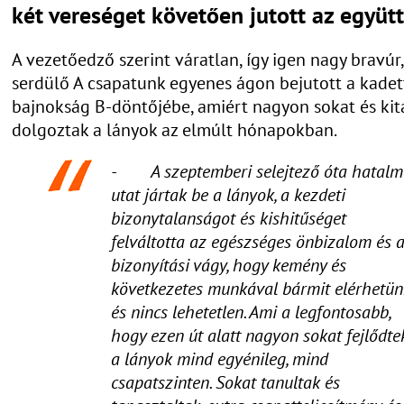
két vereséget követően jutott az együtt
A vezetőedző szerint váratlan, így igen nagy bravúr
serdülő A csapatunk egyenes ágon bejutott a kadet
bajnokság B-döntőjébe, amiért nagyon sokat és kit
dolgoztak a lányok az elmúlt hónapokban.
- A szeptemberi selejtező óta hatalm
utat jártak be a lányok, a kezdeti
bizonytalanságot és kishitűséget
felváltotta az egészséges önbizalom és 
bizonyítási vágy, hogy kemény és
következetes munkával bármit elérhetün
és nincs lehetetlen. Ami a legfontosabb,
hogy ezen út alatt nagyon sokat fejlődte
a lányok mind egyénileg, mind
csapatszinten. Sokat tanultak és