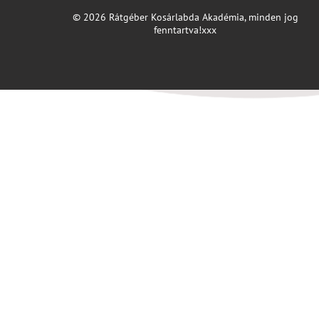
© 2026 Rátgéber Kosárlabda Akadémia, minden jog
fenntartva!xxx