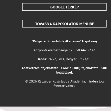
GOOGLE TÉRKÉP
TOVÁBB A KAPCSOLATOK MENÜBE
"Rátgéber Kosárlabda Akadémia" Alapítvány
Központi elérhetőségeink:
+30 447 5376
Iroda:
7632, Pécs, Megyeri út 74/1.
Adatkezelési tájékoztató
|
Cookie (süti) tájékoztató
|
Süti
beállítások
© 2026 Rátgéber Kosárlabda Akadémia, minden jog
fenntartva!xxx