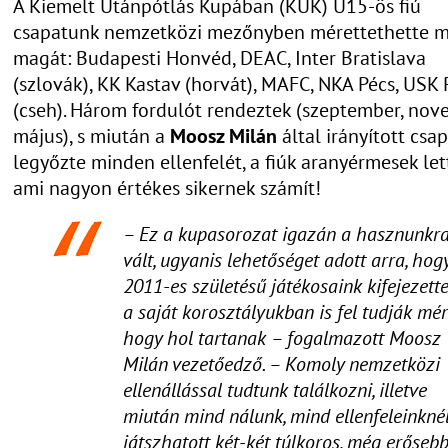
A Kiemelt Utánpótlás Kupában (KUK) U15-ös fiú
csapatunk nemzetközi mezőnyben mérettethette 
magát: Budapesti Honvéd, DEAC, Inter Bratislava
(szlovák), KK Kastav (horvát), MAFC, NKA Pécs, USK
(cseh). Három fordulót rendeztek (szeptember, nov
május), s miután a
Moosz Milán
által irányított csa
legyőzte minden ellenfelét, a fiúk aranyérmesek let
ami nagyon értékes sikernek számít!
– Ez a kupasorozat igazán a hasznunkr
vált, ugyanis lehetőséget adott arra, hog
2011-es születésű játékosaink kifejezett
a saját korosztályukban is fel tudják mér
hogy hol tartanak – fogalmazott Moosz
Milán vezetőedző. – Komoly nemzetközi
ellenállással tudtunk találkozni, illetve
miután mind nálunk, mind ellenfeleinkné
játszhatott két-két túlkoros, még erőseb