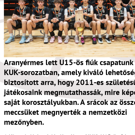
Aranyérmes lett U15-ös fiúk csapatunk
KUK-sorozatban, amely kiváló lehetősé
biztosított arra, hogy 2011-es születés
játékosaink megmutathassák, mire kép
saját korosztályukban. A srácok az össz
meccsüket megnyerték a nemzetközi
mezőnyben.