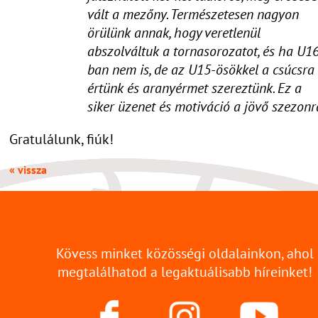
vált a mezőny. Természetesen nagyon
örülünk annak, hogy veretlenül
abszolváltuk a tornasorozatot, és ha U1
ban nem is, de az U15-ösökkel a csúcsra
értünk és aranyérmet szereztünk. Ez a
siker üzenet és motiváció a jövő szezonr
Gratulálunk, fiúk!
« vissza
Kövess minket közösségi oldalainkon, ahol
megtalálhatod a legaktuálisabb híreinket!