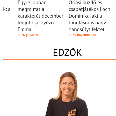
Egyre jobban
Óriási küzdő és
nk: a
megmutatja
csapatjátékos Loch
karakterét december
Dominika, aki a
legjobbja, Győző
tanulásra is nagy
Emma
hangsúlyt fektet
2026. január 10.
2025. november 18.
EDZŐK