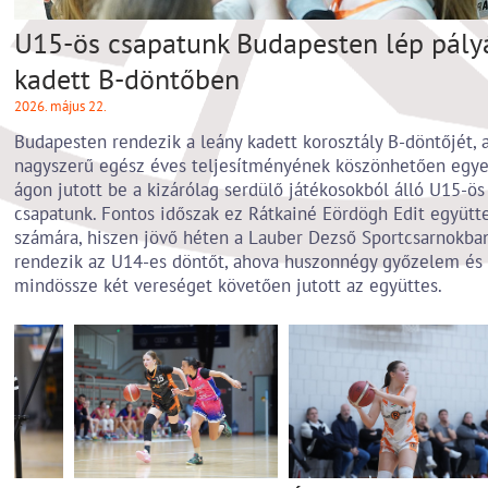
U15-ös csapatunk Budapesten lép pály
kadett B-döntőben
2026. május 22.
Budapesten rendezik a leány kadett korosztály B-döntőjét, 
nagyszerű egész éves teljesítményének köszönhetően egy
ágon jutott be a kizárólag serdülő játékosokból álló U15-ös
csapatunk. Fontos időszak ez Rátkainé Eördögh Edit együtt
számára, hiszen jövő héten a Lauber Dezső Sportcsarnokba
rendezik az U14-es döntőt, ahova huszonnégy győzelem és
mindössze két vereséget követően jutott az együttes.