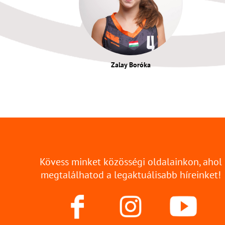
Zalay Boróka
Kövess minket közösségi oldalainkon, ahol
megtalálhatod a legaktuálisabb híreinket!