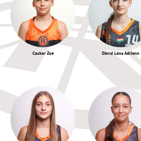
Czukor Zoé
Dávid Léna Adrienn