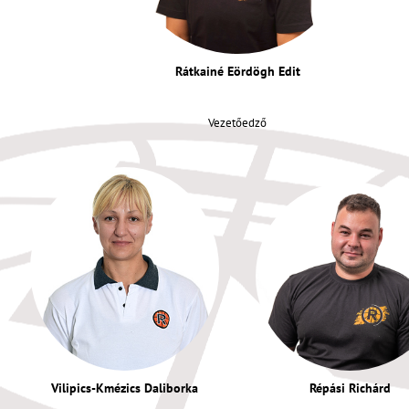
Rátkainé Eördögh Edit
Vezetőedző
Vilipics-Kmézics Daliborka
Répási Richárd