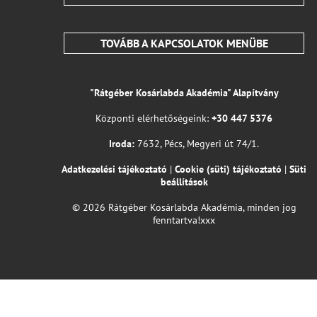
TOVÁBB A KAPCSOLATOK MENÜBE
"Rátgéber Kosárlabda Akadémia" Alapítvány
Központi elérhetőségeink:
+30 447 5376
Iroda:
7632, Pécs, Megyeri út 74/1.
Adatkezelési tájékoztató
|
Cookie (süti) tájékoztató
|
Süti
beállítások
© 2026 Rátgéber Kosárlabda Akadémia, minden jog
fenntartva!xxx