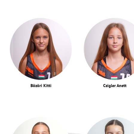
Bözöri Kitti
Czigler Anett