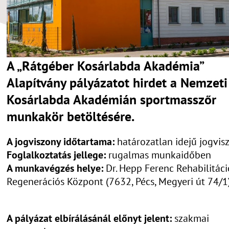
A „Rátgéber Kosárlabda Akadémia”
Alapítvány pályázatot hirdet a Nemzeti
Kosárlabda Akadémián sportmasszőr
munkakör betöltésére.
A jogviszony időtartama:
határozatlan idejű jogvis
Foglalkoztatás jellege:
rugalmas munkaidőben
A munkavégzés helye:
Dr. Hepp Ferenc Rehabilitáci
Regenerációs Központ (7632, Pécs, Megyeri út 74/1
A pályázat elbírálásánál előnyt jelent:
szakmai