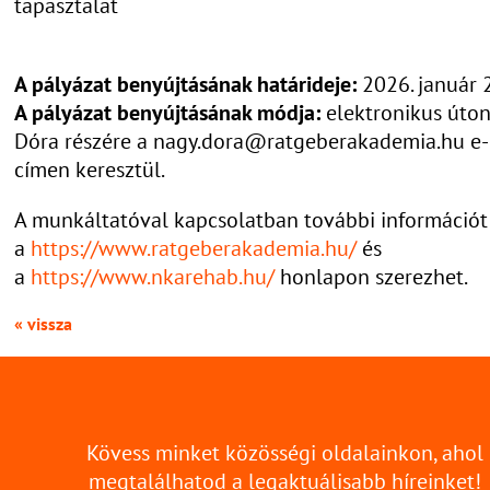
tapasztalat
A pályázat benyújtásának határideje:
2026. január 
A pályázat benyújtásának módja:
elektronikus úto
Dóra részére a nagy.dora@ratgeberakademia.hu e-
címen keresztül.
A munkáltatóval kapcsolatban további információt
a
https://www.ratgeberakademia.hu/
és
a
https://www.nkarehab.hu/
honlapon szerezhet.
« vissza
Kövess minket közösségi oldalainkon, ahol
megtalálhatod a legaktuálisabb híreinket!