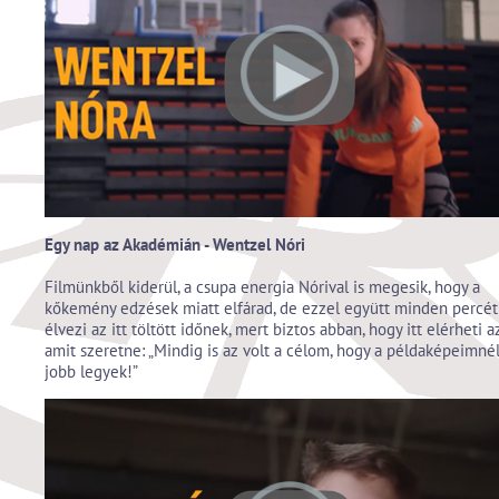
Egy nap az Akadémián - Wentzel Nóri
Filmünkből kiderül, a csupa energia Nórival is megesik, hogy a
kőkemény edzések miatt elfárad, de ezzel együtt minden percét
élvezi az itt töltött időnek, mert biztos abban, hogy itt elérheti az
amit szeretne: „Mindig is az volt a célom, hogy a példaképeimné
jobb legyek!”