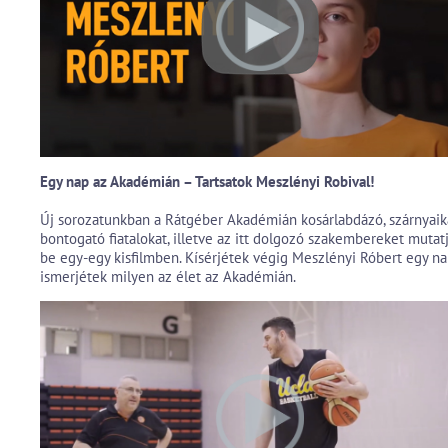
Egy nap az Akadémián – Tartsatok Meszlényi Robival!
Új sorozatunkban a Rátgéber Akadémián kosárlabdázó, szárnyaik
bontogató fiatalokat, illetve az itt dolgozó szakembereket mutat
be egy-egy kisfilmben. Kísérjétek végig Meszlényi Róbert egy nap
ismerjétek milyen az élet az Akadémián.