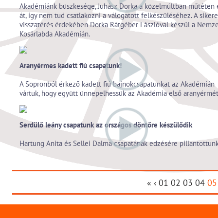
Akadémiánk büszkesége, Juhász Dorka a közelmúltban műtéten 
át, így nem tud csatlakozni a válogatott felkészüléséhez. A siker
visszatérés érdekében Dorka Rátgéber Lászlóval készül a Nemze
Kosárlabda Akadémián.
Aranyérmes kadett fiú csapatunk!
A Sopronból érkező kadett fiú bajnokcsapatunkat az Akadémián
vártuk, hogy együtt ünnepelhessük az Akadémia első aranyérmét
Serdülő leány csapatunk az országos döntőre készülődik
Hartung Anita és Sellei Dalma csapatának edzésére pillantottunk
«
‹
01
02
03
04
05