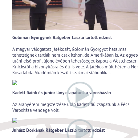
Golomán Györgynek Rátgéber László tartott edzést
A magyar válogatott játékosát, Golomán Györgyöt hatalmas
tehetségnek tartják nem csak itthon, de Amerikában is. Az egye
utáni első profi, újonc évében lehetőséget kapott a Westchester
Knickstől a bizonyításra és élt is vele. A játékos múlt héten a N
Kosárlabda Akadémián készült szakmai stábunkkal.
Kadett fiaink és junior lány csapatunk a városházán
Az aranyérem megszerzése után kadett fiú csapatunk a Pécsi
Városháza vendége volt.
Juhász Dorkának Rátgéber László tartott edzést