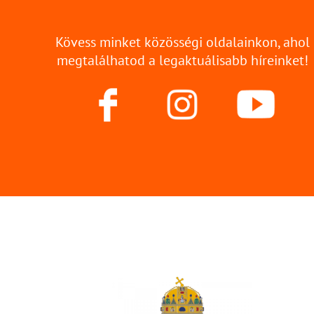
Kövess minket közösségi oldalainkon, ahol
megtalálhatod a legaktuálisabb híreinket!