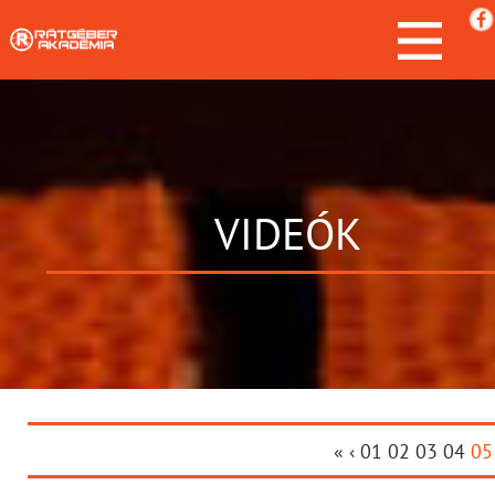
VIDEÓK
«
‹
01
02
03
04
05