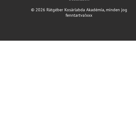
© 2026 Rátgéber Kosárlabda Akadémia, minden jog
fenntartva!xxx