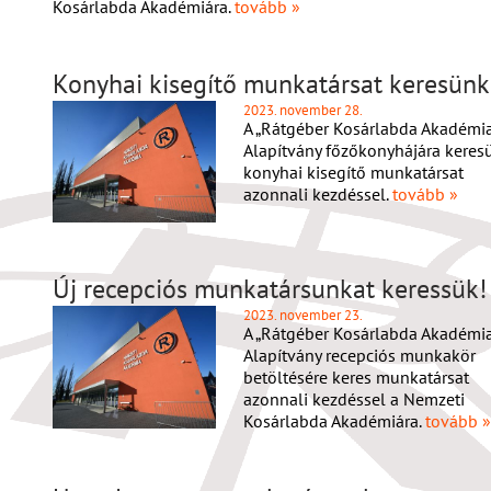
Kosárlabda Akadémiára.
tovább »
Konyhai kisegítő munkatársat keresünk
2023. november 28.
A „Rátgéber Kosárlabda Akadémia
Alapítvány főzőkonyhájára keres
konyhai kisegítő munkatársat
azonnali kezdéssel.
tovább »
Új recepciós munkatársunkat keressük!
2023. november 23.
A „Rátgéber Kosárlabda Akadémia
Alapítvány recepciós munkakör
betöltésére keres munkatársat
azonnali kezdéssel a Nemzeti
Kosárlabda Akadémiára.
tovább »