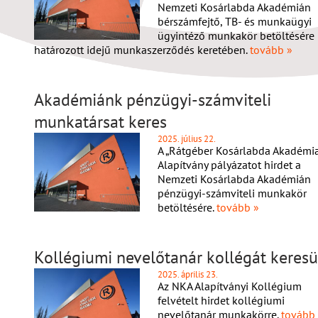
Nemzeti Kosárlabda Akadémián
bérszámfejtő, TB- és munkaügyi
ügyintéző munkakör betöltésére
határozott idejű munkaszerződés keretében.
tovább »
Akadémiánk pénzügyi-számviteli
munkatársat keres
2025. július 22.
A „Rátgéber Kosárlabda Akadémia
Alapítvány pályázatot hirdet a
Nemzeti Kosárlabda Akadémián
pénzügyi-számviteli munkakör
betöltésére.
tovább »
Kollégiumi nevelőtanár kollégát keres
2025. április 23.
Az NKA Alapítványi Kollégium
felvételt hirdet kollégiumi
nevelőtanár munkakörre.
tovább