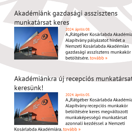
Akadémiánk gazdasági asszisztens
munkatársat keres
2024. április 08.
A „Rátgéber Kosárlabda Akadémia
Alapítvány pályázatot hirdet a
Nemzeti Kosárlabda Akadémián
gazdasági asszisztens munkakör
betöltésére.
tovább »
Akadémiánkra új recepciós munkatársa
keresünk!
2024. április 05.
A „Rátgéber Kosárlabda Akadémia
Alapítvány recepciós munkakör
betöltésére keres megváltozott
munkaképességű munkatársat
azonnali kezdéssel a Nemzeti
Kosárlabda Akadémiára.
tovább »