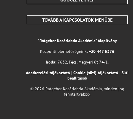
TOVÁBB A KAPCSOLATOK MENÜBE
"Rátgéber Kosárlabda Akadémia" Alapítvány
Központi elérhetőségeink:
+30 447 5376
Iroda:
7632, Pécs, Megyeri út 74/1.
Adatkezelési tájékoztató
|
Cookie (süti) tájékoztató
|
Süti
beállítások
© 2026 Rátgéber Kosárlabda Akadémia, minden jog
fenntartva!xxx