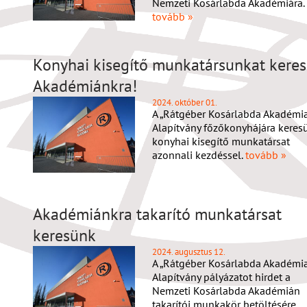
Nemzeti Kosárlabda Akadémiára.
tovább »
Konyhai kisegítő munkatársunkat kere
Akadémiánkra!
2024. október 01.
A „Rátgéber Kosárlabda Akadémia
Alapítvány főzőkonyhájára keres
konyhai kisegítő munkatársat
azonnali kezdéssel.
tovább »
Akadémiánkra takarító munkatársat
keresünk
2024. augusztus 12.
A „Rátgéber Kosárlabda Akadémia
Alapítvány pályázatot hirdet a
Nemzeti Kosárlabda Akadémián
takarítói munkakör betöltésére.