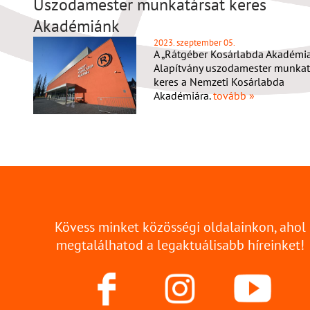
Uszodamester munkatársat keres
Akadémiánk
2023. szeptember 05.
A „Rátgéber Kosárlabda Akadémia
Alapítvány uszodamester munkat
keres a Nemzeti Kosárlabda
Akadémiára.
tovább »
Kövess minket közösségi oldalainkon, ahol
megtalálhatod a legaktuálisabb híreinket!