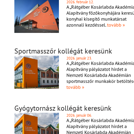
2026. február 12.
A „Rátgéber Kosárlabda Akadémia
Alapítvány főzőkonyhájára keres
konyhai kisegítő munkatársat
azonnali kezdéssel.
tovább »
Sportmasszőr kollégát keresünk
2026. január 23.
A „Rátgéber Kosárlabda Akadémia
Alapítvány pályázatot hirdet a
Nemzeti Kosárlabda Akadémián
sportmasszőr munkakör betöltésé
tovább »
Gyógytornász kollégát keresünk
2026. január 06.
A „Rátgéber Kosárlabda Akadémia
Alapítvány pályázatot hirdet a
Nemzeti Kosárlabda Akadémián