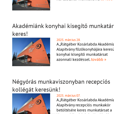
Akadémiánk konyhai kisegítő munkatár
keres!
2025. március 28.
A „Rátgéber Kosárlabda Akadémia
Alapítvány főzőkonyhájára keres
konyhai kisegítő munkatársat
azonnali kezdéssel.
tovább »
Négyórás munkaviszonyban recepciós
kollégát keresünk!
2025. március 07.
A „Rátgéber Kosárlabda Akadémia
Alapítvány recepciós munkakör
betöltésére keres munkatársat a