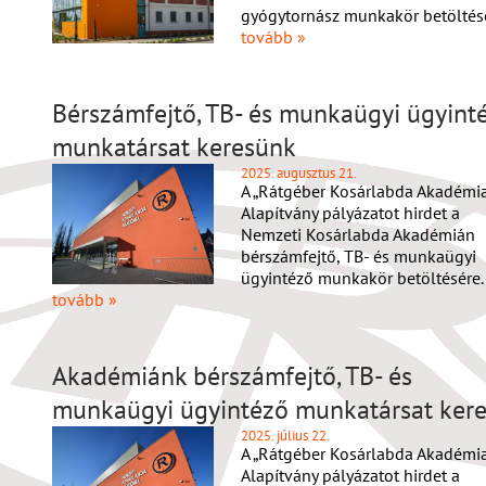
gyógytornász munkakör betöltésé
tovább »
Bérszámfejtő, TB- és munkaügyi ügyint
munkatársat keresünk
2025. augusztus 21.
A „Rátgéber Kosárlabda Akadémia
Alapítvány pályázatot hirdet a
Nemzeti Kosárlabda Akadémián
bérszámfejtő, TB- és munkaügyi
ügyintéző munkakör betöltésére.
tovább »
Akadémiánk bérszámfejtő, TB- és
munkaügyi ügyintéző munkatársat kere
2025. július 22.
A „Rátgéber Kosárlabda Akadémia
Alapítvány pályázatot hirdet a